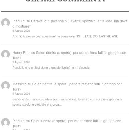
Pierluigi
su
Caravello: “Ravenna più avanti. Spezia? Tante idee, ma deve
dimostrare”
5 Agosto 2026
Anch'io la penso così specialmente come over 33..... FATE DOI LASTRE ASE
Henry Roth
su
Soleri rientra (e spera), per ora restano tutti in gruppo con
Turati
5 Agosto 2026
Possibile che u tifosi siano a questo livello? Io mi dissocio.
Massimo
su
Soleri rientra (e spera), per ora restano tutti in gruppo con
Turati
5 Agosto 2026
Servono cloun al circo potete accomodarvi visto lo schifo con cui avete giocato la
scorsa stagione pietosi e ora cosa…
Pierluigi
su
Soleri rientra (e spera), per ora restano tutti in gruppo con
Turati