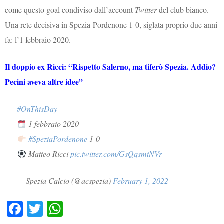
come questo goal condiviso dall’account
Twitter
del club bianco.
Una rete decisiva in Spezia-Pordenone 1-0, siglata proprio due anni
fa: l’1 febbraio 2020.
Il doppio ex Ricci: “Rispetto Salerno, ma tiferò Spezia. Addio?
Pecini aveva altre idee”
#OnThisDay
1 febbraio 2020
#SpeziaPordenone
1-0
Matteo Ricci
pic.twitter.com/GsQqsmtNVr
— Spezia Calcio (@acspezia)
February 1, 2022
Fa
T
W