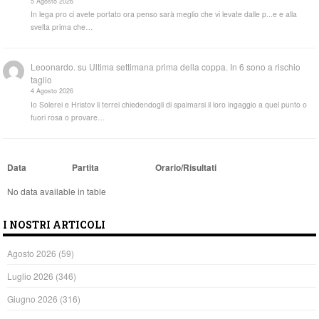
5 Agosto 2026
In lega pro ci avete portato ora penso sarà meglio che vi levate dalle p...e e alla
svelta prima che…
Leoonardo.
su
Ultima settimana prima della coppa. In 6 sono a rischio
taglio
4 Agosto 2026
Io Solerei e Hristov li terrei chiedendogli di spalmarsi il loro ingaggio a quel punto o
fuori rosa o provare…
Data
Partita
Orario/Risultati
No data available in table
I NOSTRI ARTICOLI
Agosto 2026
(59)
Luglio 2026
(346)
Giugno 2026
(316)