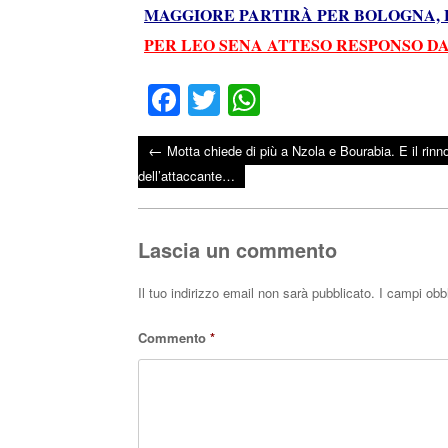
MAGGIORE PARTIRÀ PER BOLOGNA, B
PER LEO SENA ATTESO RESPONSO D
Fa
T
W
ce
wi
ha
←
Motta chiede di più a Nzola e Bourabia. E il rinn
bo
tte
ts
Post navigation
dell’attaccante…
ok
r
A
pp
Lascia un commento
Il tuo indirizzo email non sarà pubblicato.
I campi obb
Commento
*