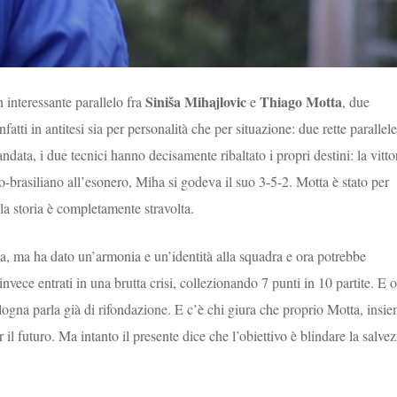
Siniša Mihajlovic
Thiago Motta
 interessante parallelo fra
e
, due
atti in antitesi sia per personalità che per situazione: due rette parallele
data, i due tecnici hanno decisamente ribaltato i propri destini: la vitto
lo-brasiliano all’esonero, Miha si godeva il suo 3-5-2. Motta è stato per
la storia è completamente stravolta.
na, ma ha dato un’armonia e un’identità alla squadra e ora potrebbe
invece entrati in una brutta crisi, collezionando 7 punti in 10 partite. E 
logna parla già di rifondazione. E c’è chi giura che proprio Motta, insi
r il futuro. Ma intanto il presente dice che l’obiettivo è blindare la salve