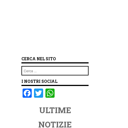
CERCA NEL SITO
Cerca
I NOSTRI SOCIAL
F
T
W
a
wi
h
ULTIME
c
tt
at
e
er
s
NOTIZIE