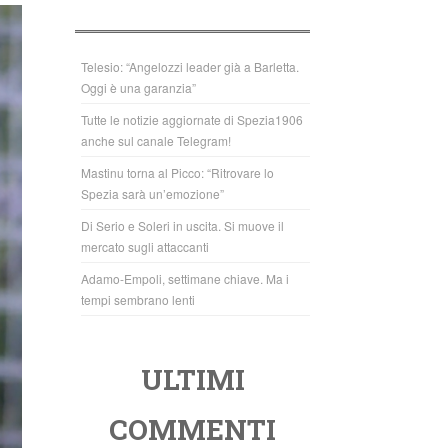
b
A
o
p
o
p
Telesio: “Angelozzi leader già a Barletta.
Oggi è una garanzia”
k
Tutte le notizie aggiornate di Spezia1906
anche sul canale Telegram!
Mastinu torna al Picco: “Ritrovare lo
Spezia sarà un’emozione”
Di Serio e Soleri in uscita. Si muove il
mercato sugli attaccanti
Adamo-Empoli, settimane chiave. Ma i
tempi sembrano lenti
ULTIMI
COMMENTI