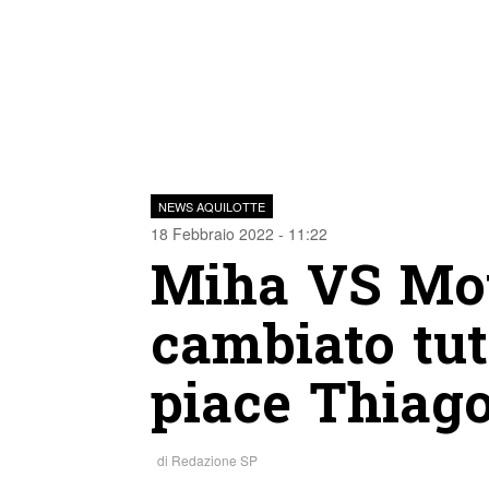
NEWS AQUILOTTE
18 Febbraio 2022 - 11:22
Miha VS Mott
cambiato tut
piace Thiag
di
Redazione SP