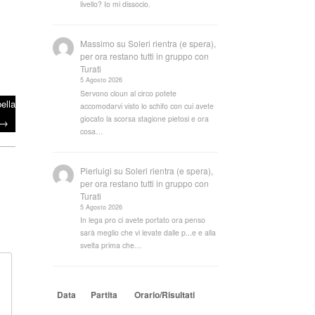
livello? Io mi dissocio.
Massimo
su
Soleri rientra (e spera),
per ora restano tutti in gruppo con
Turati
5 Agosto 2026
Servono cloun al circo potete
ella
accomodarvi visto lo schifo con cui avete
giocato la scorsa stagione pietosi e ora
→
cosa…
Pierluigi
su
Soleri rientra (e spera),
per ora restano tutti in gruppo con
Turati
5 Agosto 2026
In lega pro ci avete portato ora penso
sarà meglio che vi levate dalle p...e e alla
svelta prima che…
Data
Partita
Orario/Risultati