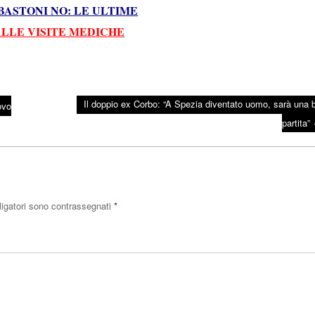
ASTONI NO: LE ULTIME
ALLE VISITE MEDICHE
Il doppio ex Corbo: “A Spezia diventato uomo, sarà una b
ovo
partita”
ligatori sono contrassegnati
*