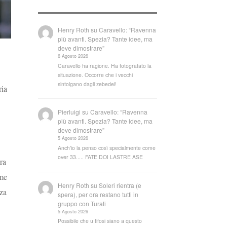
Henry Roth
su
Caravello: “Ravenna
più avanti. Spezia? Tante idee, ma
deve dimostrare”
6 Agosto 2026
Caravello ha ragione. Ha fotografato la
situazione. Occorre che i vecchi
sintolgano dagli zebedei!
ria
Pierluigi
su
Caravello: “Ravenna
più avanti. Spezia? Tante idee, ma
deve dimostrare”
5 Agosto 2026
Anch'io la penso così specialmente come
over 33..... FATE DOI LASTRE ASE
ora
eme
Henry Roth
su
Soleri rientra (e
zza
spera), per ora restano tutti in
gruppo con Turati
5 Agosto 2026
Possibile che u tifosi siano a questo