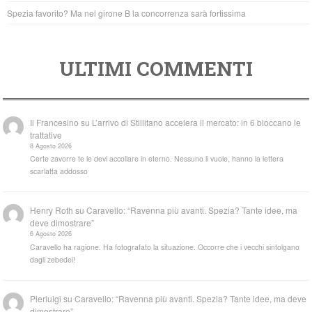
Spezia favorito? Ma nel girone B la concorrenza sarà fortissima
ULTIMI COMMENTI
Il Francesino
su
L’arrivo di Stillitano accelera il mercato: in 6 bloccano le
trattative
8 Agosto 2026
Certe zavorre te le devi accollare in eterno. Nessuno li vuole, hanno la lettera
scarlatta addosso
Henry Roth
su
Caravello: “Ravenna più avanti. Spezia? Tante idee, ma
deve dimostrare”
6 Agosto 2026
Caravello ha ragione. Ha fotografato la situazione. Occorre che i vecchi sintolgano
dagli zebedei!
Pierluigi
su
Caravello: “Ravenna più avanti. Spezia? Tante idee, ma deve
dimostrare”