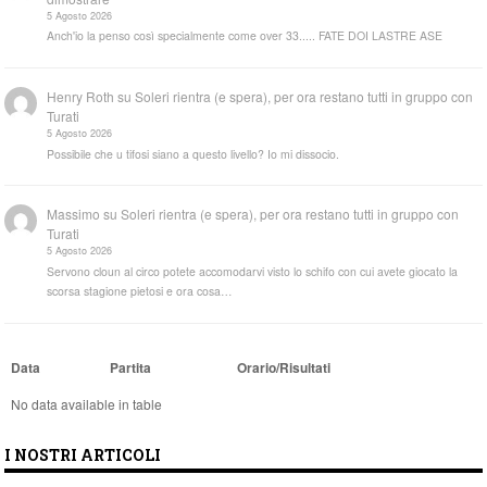
5 Agosto 2026
Anch'io la penso così specialmente come over 33..... FATE DOI LASTRE ASE
Henry Roth
su
Soleri rientra (e spera), per ora restano tutti in gruppo con
Turati
5 Agosto 2026
Possibile che u tifosi siano a questo livello? Io mi dissocio.
Massimo
su
Soleri rientra (e spera), per ora restano tutti in gruppo con
Turati
5 Agosto 2026
Servono cloun al circo potete accomodarvi visto lo schifo con cui avete giocato la
scorsa stagione pietosi e ora cosa…
Data
Partita
Orario/Risultati
No data available in table
I NOSTRI ARTICOLI