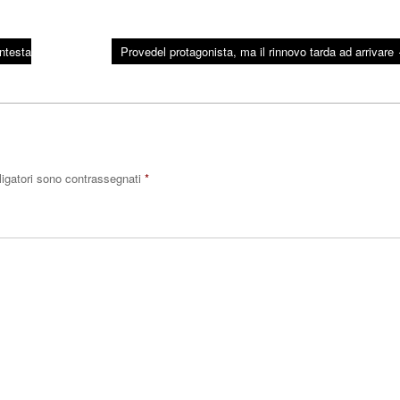
ntesta
Provedel protagonista, ma il rinnovo tarda ad arrivare
ligatori sono contrassegnati
*