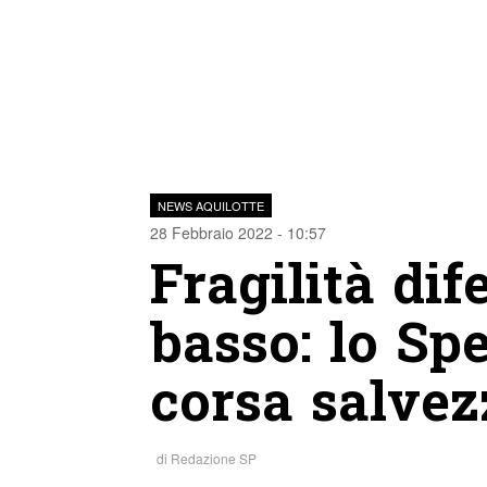
NEWS AQUILOTTE
28 Febbraio 2022 - 10:57
Fragilità dif
basso: lo Sp
corsa salvez
di
Redazione SP