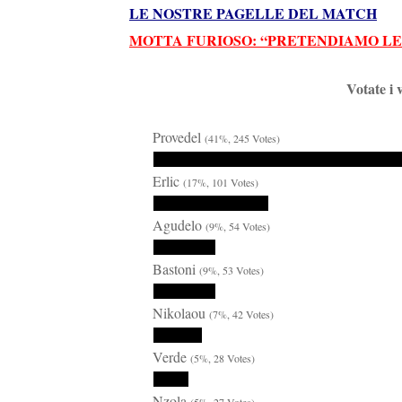
LE NOSTRE PAGELLE DEL MATCH
MOTTA FURIOSO: “PRETENDIAMO LE 
Votate i 
Provedel
(41%, 245 Votes)
Erlic
(17%, 101 Votes)
Agudelo
(9%, 54 Votes)
Bastoni
(9%, 53 Votes)
Nikolaou
(7%, 42 Votes)
Verde
(5%, 28 Votes)
Nzola
(5%, 27 Votes)