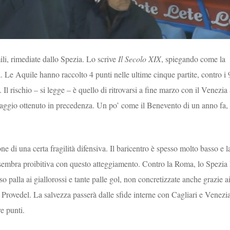
ili, rimediate dallo Spezia. Lo scrive
Il Secolo XIX
, spiegando come la
a. Le Aquile hanno raccolto 4 punti nelle ultime cinque partite, contro i 
 Il rischio – si legge – è quello di ritrovarsi a fine marzo con il Venezia
ntaggio ottenuto in precedenza. Un po’ come il Benevento di un anno fa,
ne di una certa fragilità difensiva. Il baricentro è spesso molto basso e l
, sembra proibitiva con questo atteggiamento. Contro la Roma, lo Spezia
 palla ai giallorossi e tante palle gol, non concretizzate anche grazie a
i Provedel. La salvezza passerà dalle sfide interne con Cagliari e Venezia
re punti.