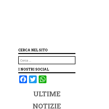
CERCA NEL SITO
Cerca
I NOSTRI SOCIAL
F
T
W
a
wi
h
ULTIME
c
tt
at
e
er
s
NOTIZIE