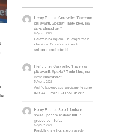
Henry Roth
su
Caravello: “Ravenna
più avanti. Spezia? Tante idee, ma
deve dimostrare”
6 Agosto 2026
Caravello ha ragione. Ha fotografato la
9
situazione. Occorre che i vecchi
sintolgano dagli zebedei!
 a
Pierluigi
su
Caravello: “Ravenna
più avanti. Spezia? Tante idee, ma
deve dimostrare”
5 Agosto 2026
a
Anch'io la penso così specialmente come
over 33..... FATE DOI LASTRE ASE
 ha
i
Henry Roth
su
Soleri rientra (e
,
spera), per ora restano tutti in
gruppo con Turati
5 Agosto 2026
Possibile che u tifosi siano a questo