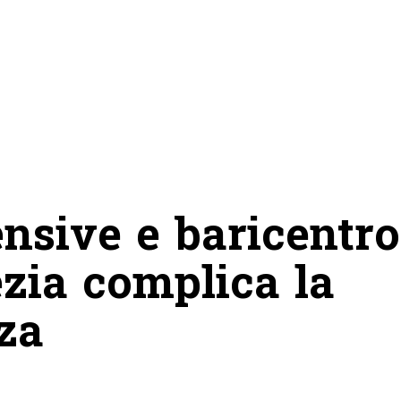
ensive e baricentro
ezia complica la
za