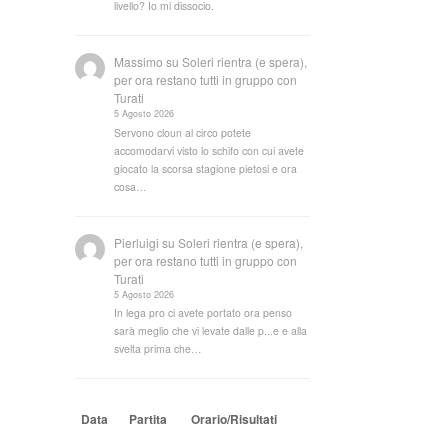
livello? Io mi dissocio.
Massimo
su
Soleri rientra (e spera),
per ora restano tutti in gruppo con
Turati
5 Agosto 2026
Servono cloun al circo potete
accomodarvi visto lo schifo con cui avete
giocato la scorsa stagione pietosi e ora
cosa…
Pierluigi
su
Soleri rientra (e spera),
per ora restano tutti in gruppo con
Turati
5 Agosto 2026
In lega pro ci avete portato ora penso
sarà meglio che vi levate dalle p...e e alla
svelta prima che…
Data
Partita
Orario/Risultati