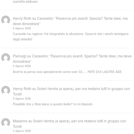
scarlatta addosso
Henry Roth
su
Caravello: “Ravenna più avanti. Spezia? Tante idee, ma
deve dimostrare”
6 Agosto 2026
Caravello ha ragione. Ha fotografato la situazione. Occorre che i vecchi sintolgano
dagli zebedei!
Pierluigi
su
Caravello: “Ravenna più avanti. Spezia? Tante idee, ma deve
dimostrare”
5 Agosto 2026
Anch'io la penso così specialmente come over 33..... FATE DOI LASTRE ASE
Henry Roth
su
Soleri rientra (e spera), per ora restano tutti in gruppo con
Turati
5 Agosto 2026
Possibile che u tifosi siano a questo livello? Io mi dissocio.
Massimo
su
Soleri rientra (e spera), per ora restano tutti in gruppo con
Turati
5 Agosto 2026