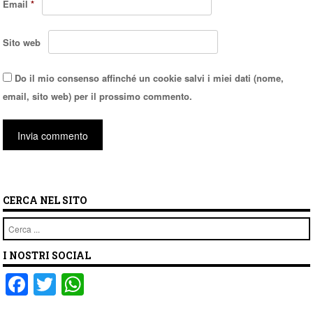
Email
*
Sito web
Do il mio consenso affinché un cookie salvi i miei dati (nome,
email, sito web) per il prossimo commento.
CERCA NEL SITO
Cerca
I NOSTRI SOCIAL
F
T
W
a
wi
h