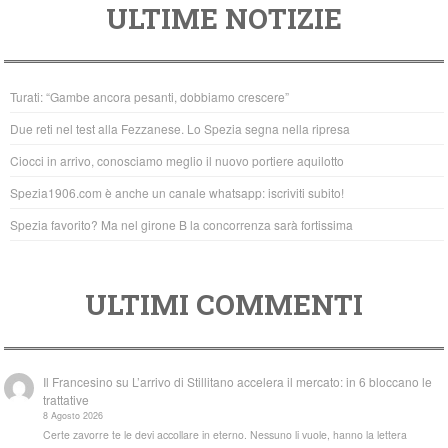
ULTIME NOTIZIE
c
tt
at
e
er
s
b
A
Turati: “Gambe ancora pesanti, dobbiamo crescere”
o
p
Due reti nel test alla Fezzanese. Lo Spezia segna nella ripresa
o
p
Ciocci in arrivo, conosciamo meglio il nuovo portiere aquilotto
k
Spezia1906.com è anche un canale whatsapp: iscriviti subito!
Spezia favorito? Ma nel girone B la concorrenza sarà fortissima
ULTIMI COMMENTI
Il Francesino
su
L’arrivo di Stillitano accelera il mercato: in 6 bloccano le
trattative
8 Agosto 2026
Certe zavorre te le devi accollare in eterno. Nessuno li vuole, hanno la lettera