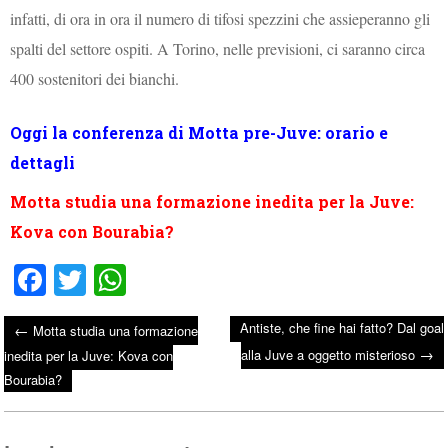
infatti, di ora in ora il numero di tifosi spezzini che assieperanno gli
spalti del settore ospiti. A Torino,
nelle previsioni, ci saranno
circa
400 sostenitori dei bianchi.
Oggi la conferenza di Motta pre-Juve: orario e
dettagli
Motta studia una formazione inedita per la Juve:
Kova con Bourabia?
Fa
T
W
ce
wi
ha
Antiste, che fine hai fatto? Dal goal
←
Motta studia una formazione
bo
tte
ts
→
Post navigation
alla Juve a oggetto misterioso
inedita per la Juve: Kova con
ok
r
A
Bourabia?
pp