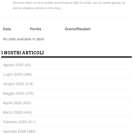
Servono cloun al circo potete accomodarvi visto lo schifo con cui avete giocato la
scorsa stagione pietosi e ora cosa…
Data
Partita
Orario/Risultati
No data available in table
I NOSTRI ARTICOLI
Agosto 2026
(95)
Luglio 2026
(346)
Giugno 2026
(316)
Maggio 2026
(376)
Aprile 2026
(402)
Marzo 2026
(440)
Febbraio 2026
(411)
Gennaio 2026
(483)