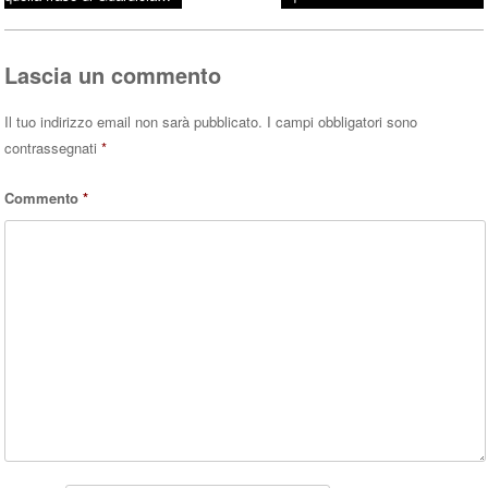
Post navigation
ok
r
A
pp
Lascia un commento
Il tuo indirizzo email non sarà pubblicato.
I campi obbligatori sono
contrassegnati
*
Commento
*