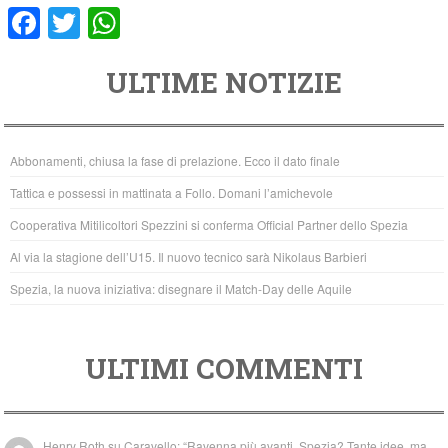
F
T
W
a
wi
h
ULTIME NOTIZIE
c
tt
at
e
er
s
b
A
Abbonamenti, chiusa la fase di prelazione. Ecco il dato finale
o
p
Tattica e possessi in mattinata a Follo. Domani l’amichevole
o
p
Cooperativa Mitilicoltori Spezzini si conferma Official Partner dello Spezia
k
Al via la stagione dell’U15. Il nuovo tecnico sarà Nikolaus Barbieri
Spezia, la nuova iniziativa: disegnare il Match-Day delle Aquile
ULTIMI COMMENTI
Henry Roth
su
Caravello: “Ravenna più avanti. Spezia? Tante idee, ma