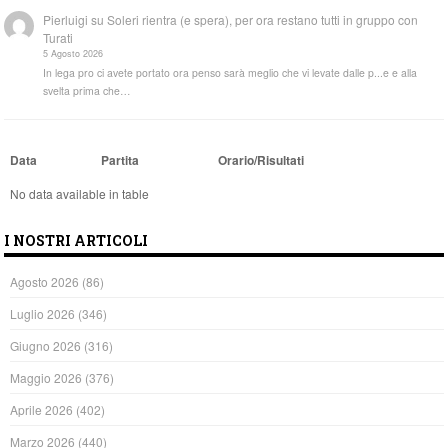
Pierluigi
su
Soleri rientra (e spera), per ora restano tutti in gruppo con
Turati
5 Agosto 2026
In lega pro ci avete portato ora penso sarà meglio che vi levate dalle p...e e alla
svelta prima che…
Data
Partita
Orario/Risultati
No data available in table
I NOSTRI ARTICOLI
Agosto 2026
(86)
Luglio 2026
(346)
Giugno 2026
(316)
Maggio 2026
(376)
Aprile 2026
(402)
Marzo 2026
(440)