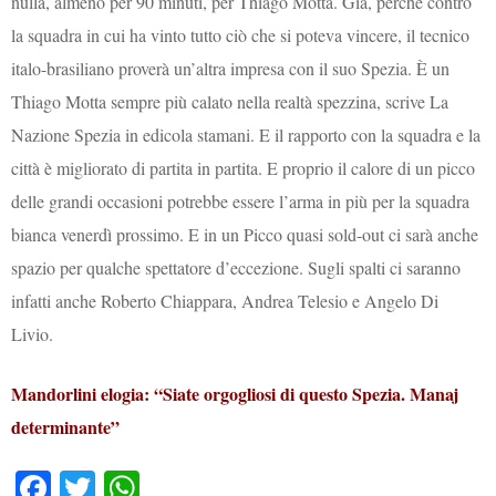
nulla, almeno per 90 minuti, per Thiago Motta. Già, perché contro
la squadra in cui ha vinto tutto ciò che si poteva vincere, il tecnico
italo-brasiliano proverà un’altra impresa con il suo Spezia. È un
Thiago Motta sempre più calato nella realtà spezzina, scrive La
Nazione Spezia in edicola stamani. E il rapporto con la squadra e la
città è migliorato di partita in partita. E proprio il calore di un picco
delle grandi occasioni potrebbe essere l’arma in più per la squadra
bianca venerdì prossimo. E in un Picco quasi sold-out ci sarà anche
spazio per qualche spettatore d’eccezione. Sugli spalti ci saranno
infatti anche Roberto Chiappara, Andrea Telesio e Angelo Di
Livio.
Mandorlini elogia: “Siate orgogliosi di questo Spezia. Manaj
determinante”
Fa
T
W