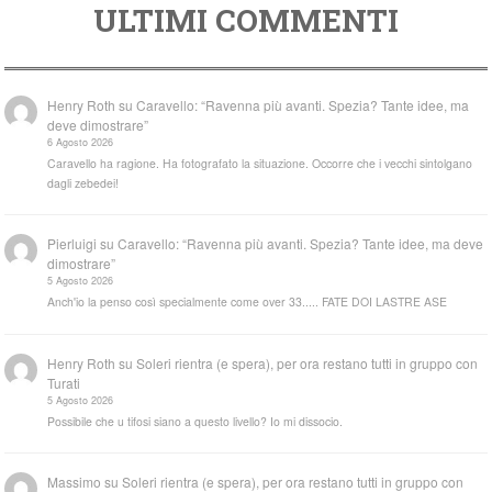
ULTIMI COMMENTI
Henry Roth
su
Caravello: “Ravenna più avanti. Spezia? Tante idee, ma
deve dimostrare”
6 Agosto 2026
Caravello ha ragione. Ha fotografato la situazione. Occorre che i vecchi sintolgano
dagli zebedei!
Pierluigi
su
Caravello: “Ravenna più avanti. Spezia? Tante idee, ma deve
dimostrare”
5 Agosto 2026
Anch'io la penso così specialmente come over 33..... FATE DOI LASTRE ASE
Henry Roth
su
Soleri rientra (e spera), per ora restano tutti in gruppo con
Turati
5 Agosto 2026
Possibile che u tifosi siano a questo livello? Io mi dissocio.
Massimo
su
Soleri rientra (e spera), per ora restano tutti in gruppo con