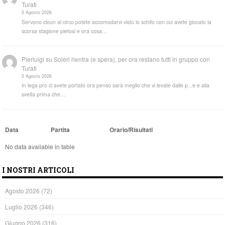
Turati
5 Agosto 2026
Servono cloun al circo potete accomodarvi visto lo schifo con cui avete giocato la
scorsa stagione pietosi e ora cosa…
Pierluigi
su
Soleri rientra (e spera), per ora restano tutti in gruppo con
Turati
5 Agosto 2026
In lega pro ci avete portato ora penso sarà meglio che vi levate dalle p...e e alla
svelta prima che…
Data
Partita
Orario/Risultati
No data available in table
I NOSTRI ARTICOLI
Agosto 2026
(72)
Luglio 2026
(346)
Giugno 2026
(316)