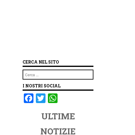
CERCA NEL SITO
Cerca
I NOSTRI SOCIAL
F
T
W
a
wi
h
ULTIME
c
tt
at
e
er
s
NOTIZIE