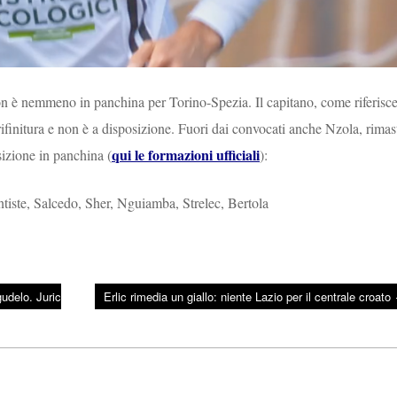
on è nemmeno in panchina per Torino-Spezia. Il capitano, come riferisce
 rifinitura e non è a disposizione. Fuori dai convocati anche Nzola, rimas
qui le formazioni ufficiali
izione in panchina (
):
tiste, Salcedo, Sher, Nguiamba, Strelec, Bertola
gudelo. Juric
Erlic rimedia un giallo: niente Lazio per il centrale croato