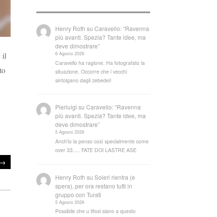
Henry Roth
su
Caravello: “Ravenna
più avanti. Spezia? Tante idee, ma
deve dimostrare”
6 Agosto 2026
 il
Caravello ha ragione. Ha fotografato la
to
situazione. Occorre che i vecchi
sintolgano dagli zebedei!
Pierluigi
su
Caravello: “Ravenna
più avanti. Spezia? Tante idee, ma
deve dimostrare”
5 Agosto 2026
Anch'io la penso così specialmente come
over 33..... FATE DOI LASTRE ASE
→
Henry Roth
su
Soleri rientra (e
spera), per ora restano tutti in
gruppo con Turati
5 Agosto 2026
Possibile che u tifosi siano a questo