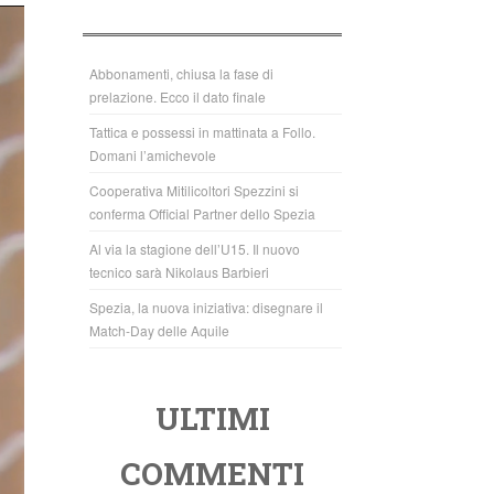
b
A
o
p
o
p
Abbonamenti, chiusa la fase di
prelazione. Ecco il dato finale
k
Tattica e possessi in mattinata a Follo.
Domani l’amichevole
Cooperativa Mitilicoltori Spezzini si
conferma Official Partner dello Spezia
Al via la stagione dell’U15. Il nuovo
tecnico sarà Nikolaus Barbieri
Spezia, la nuova iniziativa: disegnare il
Match-Day delle Aquile
ULTIMI
COMMENTI