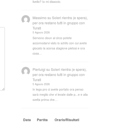
livello? Io mi dissocio.
Massimo
su
Soleri rientra (e spera),
per ora restano tutti in gruppo con
Turati
5 Agosto 2026
Servono cloun al circo potete
accomodarvi visto lo schifo con cui avete
giocato la scorsa stagione pietosi e ora
cosa…
Pierluigi
su
Soleri rientra (e spera),
per ora restano tutti in gruppo con
Turati
5 Agosto 2026
In lega pro ci avete portato ora penso
sarà meglio che vi levate dalle p...e e alla
svelta prima che…
Data
Partita
Orario/Risultati