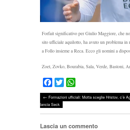
Forfait significativo per Giulio Maggiore, che n
sito ufficiale aquilotto, ha avuto un problema in
a Follo insieme a Reca. Ecco gli uomini a dispos
Zoet, Zovko, Bourabia, Sala, Verde, Bastoni, An
Fa
T
W
ce
wi
ha
←
Formazioni ufficiali: Motta sceglie Hristov, c’è A
bo
tte
ts
Post navigation
lancia Seck
ok
r
A
pp
Lascia un commento