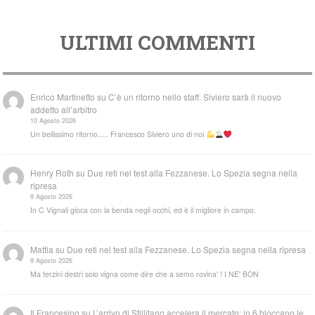
ULTIMI COMMENTI
Enrico Martinetto
su
C’è un ritorno nello staff. Siviero sarà il nuovo
addetto all’arbitro
10 Agosto 2026
Un bellissimo ritorno..... Francesco Siviero uno di noi
Henry Roth
su
Due reti nel test alla Fezzanese. Lo Spezia segna nella
ripresa
9 Agosto 2026
In C Vignali gioca con la benda negli occhi, ed è il migliore in campo.
Mattia
su
Due reti nel test alla Fezzanese. Lo Spezia segna nella ripresa
9 Agosto 2026
Ma terzini destri solo vigna come dire che a semo rovina' ! I NE' BON
Il Francesino
su
L’arrivo di Stillitano accelera il mercato: in 6 bloccano le