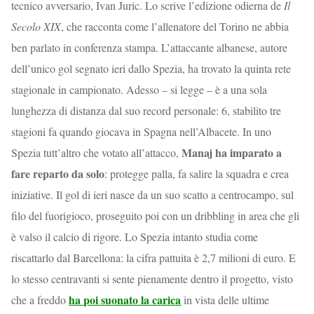
tecnico avversario, Ivan Juric. Lo scrive l’edizione odierna de
Il
Secolo XIX
, che racconta come l’allenatore del Torino ne abbia
ben parlato in conferenza stampa. L’attaccante albanese, autore
dell’unico gol segnato ieri dallo Spezia, ha trovato la quinta rete
stagionale in campionato. Adesso – si legge – è a una sola
lunghezza di distanza dal suo record personale: 6, stabilito tre
stagioni fa quando giocava in Spagna nell’Albacete. In uno
Manaj ha imparato a
Spezia tutt’altro che votato all’attacco,
fare reparto da solo
: protegge palla, fa salire la squadra e crea
iniziative. Il gol di ieri nasce da un suo scatto a centrocampo, sul
filo del fuorigioco, proseguito poi con un dribbling in area che gli
è valso il calcio di rigore. Lo Spezia intanto studia come
riscattarlo dal Barcellona: la cifra pattuita è 2,7 milioni di euro. E
lo stesso centravanti si sente pienamente dentro il progetto, visto
ha poi suonato la carica
che a freddo
in vista delle ultime