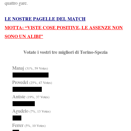
quattro gare.
LE NOSTRE PAGELLE DEL MATCH
MOTTA: “VISTE COSE POSITIVE, LE ASSENZE NON
SONO UN ALIBI”
Votate i vostri tre migliori di Torino-Spezia
Manaj
(31%, 59 Votes)
Provedel
(25%, 47 Votes)
Antiste
(19%, 37 Votes)
Agudelo
(7%, 13 Votes)
Ferrer
(5%, 10 Votes)