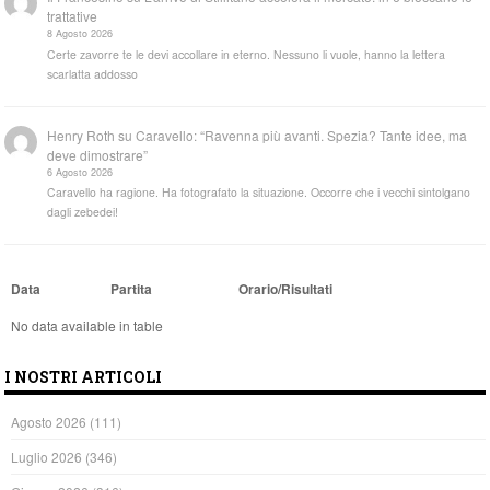
trattative
8 Agosto 2026
Certe zavorre te le devi accollare in eterno. Nessuno li vuole, hanno la lettera
scarlatta addosso
Henry Roth
su
Caravello: “Ravenna più avanti. Spezia? Tante idee, ma
deve dimostrare”
6 Agosto 2026
Caravello ha ragione. Ha fotografato la situazione. Occorre che i vecchi sintolgano
dagli zebedei!
Data
Partita
Orario/Risultati
No data available in table
I NOSTRI ARTICOLI
Agosto 2026
(111)
Luglio 2026
(346)