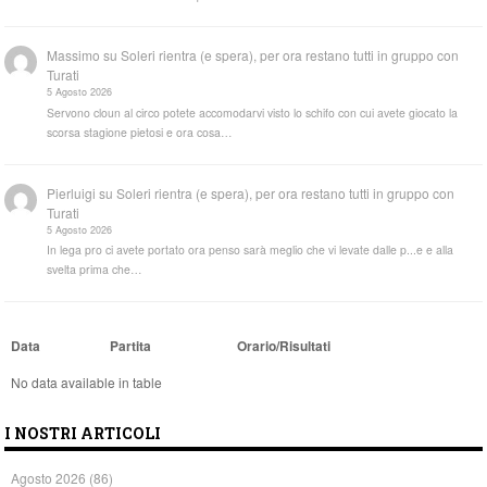
Massimo
su
Soleri rientra (e spera), per ora restano tutti in gruppo con
Turati
5 Agosto 2026
Servono cloun al circo potete accomodarvi visto lo schifo con cui avete giocato la
scorsa stagione pietosi e ora cosa…
Pierluigi
su
Soleri rientra (e spera), per ora restano tutti in gruppo con
Turati
5 Agosto 2026
In lega pro ci avete portato ora penso sarà meglio che vi levate dalle p...e e alla
svelta prima che…
Data
Partita
Orario/Risultati
No data available in table
I NOSTRI ARTICOLI
Agosto 2026
(86)