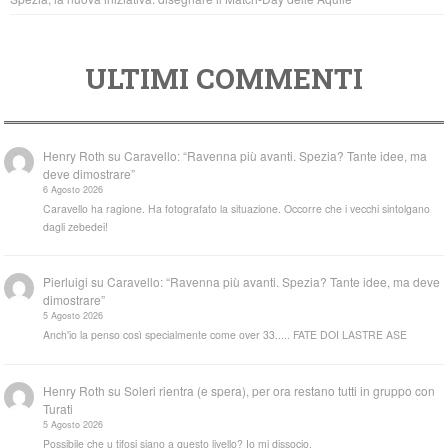
ULTIMI COMMENTI
Henry Roth
su
Caravello: “Ravenna più avanti. Spezia? Tante idee, ma
deve dimostrare”
6 Agosto 2026
Caravello ha ragione. Ha fotografato la situazione. Occorre che i vecchi sintolgano
dagli zebedei!
Pierluigi
su
Caravello: “Ravenna più avanti. Spezia? Tante idee, ma deve
dimostrare”
5 Agosto 2026
Anch'io la penso così specialmente come over 33..... FATE DOI LASTRE ASE
Henry Roth
su
Soleri rientra (e spera), per ora restano tutti in gruppo con
Turati
5 Agosto 2026
Possibile che u tifosi siano a questo livello? Io mi dissocio.