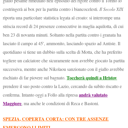
giallo pesante rimediato nell’episodio del rigore contro il Torino lo
costringerà ai box per la partita contro i biancocelesti.
Il Secolo XIX
riporta una particolare statistica legata al croato: si interrompe una
striscia record di 24 presenze consecutive in maglia aquilotta, di cui
ben 23 di novanta minuti. Soltanto nella partita contro i granata ha
lasciato il campo al 45′, ammonito, lasciando spazio ad Antiste. Il
quotidiano si tiene un dubbio sulla scelta di Motta, che ha preferito
togliere un calciatore che sicuramente non avrebbe giocato la partita
successiva, mentre anche Nikolaou sanzionato con il giallo avrebbe
Toccherà quindi a Hristov
rischiato di far piovere sul bagnato.
prendere il suo posto contro la Lazio, cercando da subito riscatto e
andrà valutato
conferma. Intanto oggi a Follo alla ripresa
Maggiore
, ma anche le condizioni di Reca e Bastoni.
SPEZIA, COPERTA CORTA: CON TRE ASSENZE
EMERGONO I LIMITI