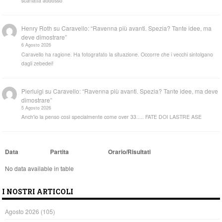
scarlatta addosso
Henry Roth
su
Caravello: “Ravenna più avanti. Spezia? Tante idee, ma
deve dimostrare”
6 Agosto 2026
Caravello ha ragione. Ha fotografato la situazione. Occorre che i vecchi sintolgano
dagli zebedei!
Pierluigi
su
Caravello: “Ravenna più avanti. Spezia? Tante idee, ma deve
dimostrare”
5 Agosto 2026
Anch'io la penso così specialmente come over 33..... FATE DOI LASTRE ASE
Data
Partita
Orario/Risultati
No data available in table
I NOSTRI ARTICOLI
Agosto 2026
(105)