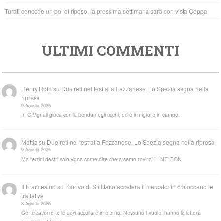
Turati concede un po’ di riposo, la prossima settimana sarà con vista Coppa
ULTIMI COMMENTI
Henry Roth
su
Due reti nel test alla Fezzanese. Lo Spezia segna nella
ripresa
9 Agosto 2026
In C Vignali gioca con la benda negli occhi, ed è il migliore in campo.
Mattia
su
Due reti nel test alla Fezzanese. Lo Spezia segna nella ripresa
9 Agosto 2026
Ma terzini destri solo vigna come dire che a semo rovina' ! I NE' BON
Il Francesino
su
L’arrivo di Stillitano accelera il mercato: in 6 bloccano le
trattative
8 Agosto 2026
Certe zavorre te le devi accollare in eterno. Nessuno li vuole, hanno la lettera