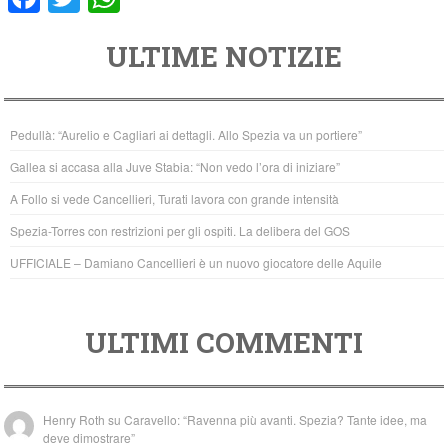
a
wi
h
ULTIME NOTIZIE
c
tt
at
e
er
s
b
A
Pedullà: “Aurelio e Cagliari ai dettagli. Allo Spezia va un portiere”
o
p
Gallea si accasa alla Juve Stabia: “Non vedo l’ora di iniziare”
o
p
A Follo si vede Cancellieri, Turati lavora con grande intensità
k
Spezia-Torres con restrizioni per gli ospiti. La delibera del GOS
UFFICIALE – Damiano Cancellieri è un nuovo giocatore delle Aquile
ULTIMI COMMENTI
Henry Roth
su
Caravello: “Ravenna più avanti. Spezia? Tante idee, ma
deve dimostrare”