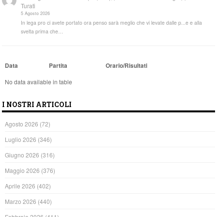
Turati
5 Agosto 2026
In lega pro ci avete portato ora penso sarà meglio che vi levate dalle p...e e alla
svelta prima che…
Data
Partita
Orario/Risultati
No data available in table
I NOSTRI ARTICOLI
Agosto 2026
(72)
Luglio 2026
(346)
Giugno 2026
(316)
Maggio 2026
(376)
Aprile 2026
(402)
Marzo 2026
(440)
Febbraio 2026
(411)