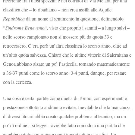
ricorrente fra i tifosi spezzini e nei corridoi di Via Melara, per una
classifica che – lo ribadiamo – non crea assilli alle Aquile.
Repubblica
dà un nome al sentimento in questione, definendolo
“
Sindrome Benevento
“, visto che proprio i sanniti – a lungo salvi –
nello scorso campionato non si mossero più da quota 33 e
retrocessero. C’era però un’altra classifica lo scorso anno, oltre ad
un’altra quota salvezza. Chiaro che le ultime vittorie di Salernitana e
Genoa abbiano alzato un po’ l’asticella, tornando matematicamente
a 36-37 punti come lo scorso anno: 3-4 punti, dunque, per restare
con la certezza.
Una cosa è certa: partite come quella di Torino, con esperimenti e
prestazione sottotono andranno evitate. Inevitabile che la mancanza
di diversi titolari abbia creato qualche problema al tecnico, ma un
po’ di ordine – si legge – avrebbe fatto comodo a una partita che
avrebbe potuto consegnare punti importanti in classifica. La