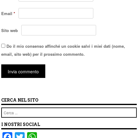
Email
*
Sito web
Do il mio consenso affinché un cookie salvi i miei dati (nome,
email, sito web) per il prossimo commento.
CERCA NEL SITO
Cerca
I NOSTRI SOCIAL
F
T
W