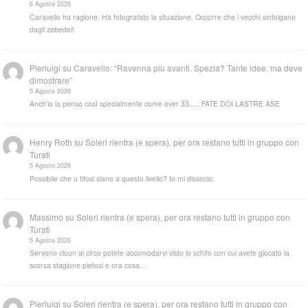
6 Agosto 2026
Caravello ha ragione. Ha fotografato la situazione. Occorre che i vecchi sintolgano
dagli zebedei!
Pierluigi
su
Caravello: “Ravenna più avanti. Spezia? Tante idee, ma deve
dimostrare”
5 Agosto 2026
Anch'io la penso così specialmente come over 33..... FATE DOI LASTRE ASE
Henry Roth
su
Soleri rientra (e spera), per ora restano tutti in gruppo con
Turati
5 Agosto 2026
Possibile che u tifosi siano a questo livello? Io mi dissocio.
Massimo
su
Soleri rientra (e spera), per ora restano tutti in gruppo con
Turati
5 Agosto 2026
Servono cloun al circo potete accomodarvi visto lo schifo con cui avete giocato la
scorsa stagione pietosi e ora cosa…
Pierluigi
su
Soleri rientra (e spera), per ora restano tutti in gruppo con