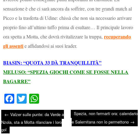
sensazione è che ci sarà ancora da soffrire, con tre grandi match al
Picco e la trasferta di Udine: chissà che non sia necessario arrivare
proprio fino all’ultimo tuffo prima di esultare… Il principale lavoro
recuperando
ora spetta a Motta, che dovrà rivitalizzare la truppa,
gli assenti
e affidandosi ai suoi leader.
BIASIN: “QUOTA 33 DÀ TRANQUILLITÀ”
MELUSO: “SPEZIA GIOCHI COME SE FOSSE NELLA
BAGARRE”
Fa
T
W
ce
wi
ha
Spezia, non fermarti ora: calendario
←
Valzer sulle punte: da Verde a
bo
tte
ts
→
Post navigation
e Salernitana non lo permettono
Nzola, sta a Motta rilanciare i loro
ok
r
A
gol
pp