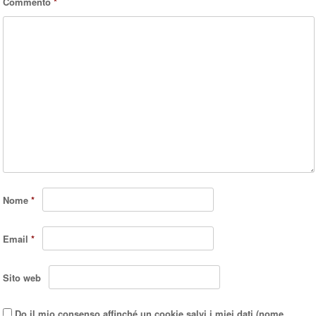
Commento
*
Nome
*
Email
*
Sito web
Do il mio consenso affinché un cookie salvi i miei dati (nome,