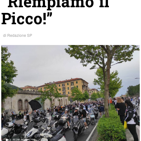
“Riempiamo il
Picco!”
di
Redazione SP