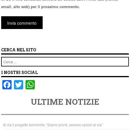
email, sito web) per il prossimo commento.
CERCA NEL SITO
Cerca
I NOSTRI SOCIAL
F
T
W
a
wi
h
ULTIME NOTIZIE
c
tt
at
e
er
s
b
A
Al via il progetto femminile: “Siamo pronti, saremo carichi al via”