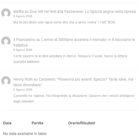
Mattia
su
Due reti nel test alla Fezzanese. Lo Spezia segna nella ripresa
9 Agosto 2026
Ma terzini destri solo vigna come dire che a semo rovina' ! I NE' BON
Il Francesino
su
L’arrivo di Stillitano accelera il mercato: in 6 bloccano le
trattative
8 Agosto 2026
Certe zavorre te le devi accollare in eterno. Nessuno li vuole, hanno la lettera
scarlatta addosso
Henry Roth
su
Caravello: “Ravenna più avanti. Spezia? Tante idee, ma
deve dimostrare”
6 Agosto 2026
Caravello ha ragione. Ha fotografato la situazione. Occorre che i vecchi sintolgano
dagli zebedei!
Data
Partita
Orario/Risultati
No data available in table