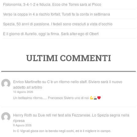
o
p
Fisionomia, 3-4-1-2 e fiducia. Ecco che Torres sarà al Picco
o
p
Verso la coppa in 4 a rischio forfait. Turati fa la conta in settimana
k
Spezia, 50 anni di passione. I fedeli sono cresciuti a vista d’occhio
È il giorno di Aurelio, oggi la firma. Sarà alter-ego di Obert
ULTIMI COMMENTI
Enrico Martinetto
su
C’è un ritorno nello staff. Siviero sarà il nuovo
addetto all’arbitro
10 Agosto 2026
Un bellissimo ritorno..... Francesco Siviero uno di noi
Henry Roth
su
Due reti nel test alla Fezzanese. Lo Spezia segna nella
ripresa
9 Agosto 2026
In C Vignali gioca con la benda negli occhi, ed è il migliore in campo.