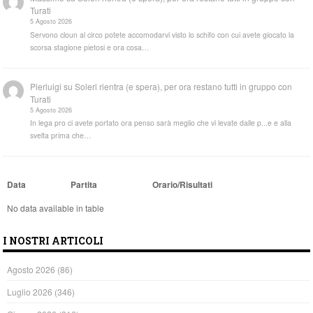
Turati
5 Agosto 2026
Servono cloun al circo potete accomodarvi visto lo schifo con cui avete giocato la
scorsa stagione pietosi e ora cosa…
Pierluigi
su
Soleri rientra (e spera), per ora restano tutti in gruppo con
Turati
5 Agosto 2026
In lega pro ci avete portato ora penso sarà meglio che vi levate dalle p...e e alla
svelta prima che…
Data
Partita
Orario/Risultati
No data available in table
I NOSTRI ARTICOLI
Agosto 2026
(86)
Luglio 2026
(346)