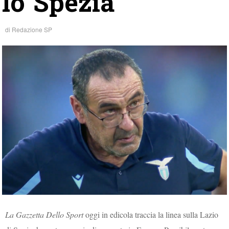
lo Spezia
di
Redazione SP
La Gazzetta Dello Sport
oggi in edicola traccia la linea sulla Lazio