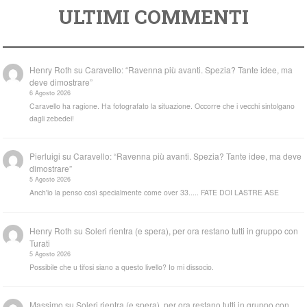
ULTIMI COMMENTI
Henry Roth
su
Caravello: “Ravenna più avanti. Spezia? Tante idee, ma
deve dimostrare”
6 Agosto 2026
Caravello ha ragione. Ha fotografato la situazione. Occorre che i vecchi sintolgano
dagli zebedei!
Pierluigi
su
Caravello: “Ravenna più avanti. Spezia? Tante idee, ma deve
dimostrare”
5 Agosto 2026
Anch'io la penso così specialmente come over 33..... FATE DOI LASTRE ASE
Henry Roth
su
Soleri rientra (e spera), per ora restano tutti in gruppo con
Turati
5 Agosto 2026
Possibile che u tifosi siano a questo livello? Io mi dissocio.
Massimo
su
Soleri rientra (e spera), per ora restano tutti in gruppo con