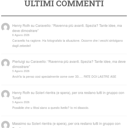
ULTIMI COMMENTI
Henry Roth
su
Caravello: “Ravenna più avanti. Spezia? Tante idee, ma
deve dimostrare”
6 Agosto 2026
Caravello ha ragione. Ha fotografato la situazione. Occorre che i vecchi sintolgano
dagli zebedei!
Pierluigi
su
Caravello: “Ravenna più avanti. Spezia? Tante idee, ma deve
dimostrare”
5 Agosto 2026
Anch'io la penso così specialmente come over 33..... FATE DOI LASTRE ASE
Henry Roth
su
Soleri rientra (e spera), per ora restano tutti in gruppo con
Turati
5 Agosto 2026
Possibile che u tifosi siano a questo livello? Io mi dissocio.
Massimo
su
Soleri rientra (e spera), per ora restano tutti in gruppo con