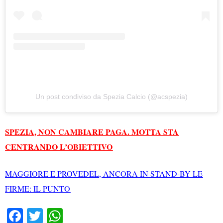
Un post condiviso da Spezia Calcio (@acspezia)
SPEZIA, NON CAMBIARE PAGA. MOTTA STA
CENTRANDO L’OBIETTIVO
MAGGIORE E PROVEDEL, ANCORA IN STAND-BY LE
FIRME: IL PUNTO
Fa
T
W