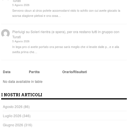
Turati
5 Agosto 2026
Servono cloun al circo potete accomodarvi visto lo schifo con cui avete giocato la
scorsa stagione pietosi e ora cosa…
Pierluigi
su
Soleri rientra (e spera), per ora restano tutti in gruppo con
Turati
5 Agosto 2026
In lega pro ci avete portato ora penso sarà meglio che vi levate dalle p...e e alla
svelta prima che…
Data
Partita
Orario/Risultati
No data available in table
I NOSTRI ARTICOLI
Agosto 2026
(86)
Luglio 2026
(346)
Giugno 2026
(316)