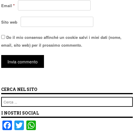
Email
*
Sito web
Do il mio consenso affinché un cookie salvi i miei dati (nome,
email, sito web) per il prossimo commento.
CERCA NEL SITO
Cerca
I NOSTRI SOCIAL
F
T
W