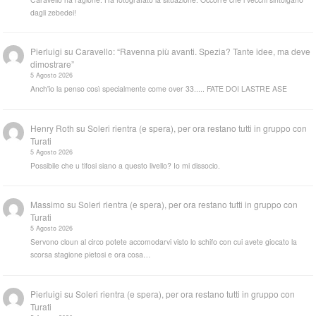
dagli zebedei!
Pierluigi
su
Caravello: “Ravenna più avanti. Spezia? Tante idee, ma deve
dimostrare”
5 Agosto 2026
Anch'io la penso così specialmente come over 33..... FATE DOI LASTRE ASE
Henry Roth
su
Soleri rientra (e spera), per ora restano tutti in gruppo con
Turati
5 Agosto 2026
Possibile che u tifosi siano a questo livello? Io mi dissocio.
Massimo
su
Soleri rientra (e spera), per ora restano tutti in gruppo con
Turati
5 Agosto 2026
Servono cloun al circo potete accomodarvi visto lo schifo con cui avete giocato la
scorsa stagione pietosi e ora cosa…
Pierluigi
su
Soleri rientra (e spera), per ora restano tutti in gruppo con
Turati