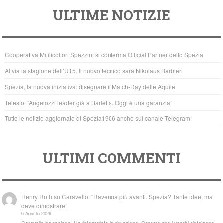
a
wi
h
ULTIME NOTIZIE
c
tt
at
e
er
s
b
A
Cooperativa Mitilicoltori Spezzini si conferma Official Partner dello Spezia
o
p
Al via la stagione dell’U15. Il nuovo tecnico sarà Nikolaus Barbieri
o
p
Spezia, la nuova iniziativa: disegnare il Match-Day delle Aquile
k
Telesio: “Angelozzi leader già a Barletta. Oggi è una garanzia”
Tutte le notizie aggiornate di Spezia1906 anche sul canale Telegram!
ULTIMI COMMENTI
Henry Roth
su
Caravello: “Ravenna più avanti. Spezia? Tante idee, ma
deve dimostrare”
6 Agosto 2026
Caravello ha ragione. Ha fotografato la situazione. Occorre che i vecchi sintolgano