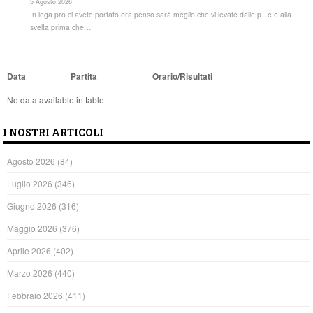
5 Agosto 2026
In lega pro ci avete portato ora penso sarà meglio che vi levate dalle p...e e alla
svelta prima che…
Data
Partita
Orario/Risultati
No data available in table
I NOSTRI ARTICOLI
Agosto 2026
(84)
Luglio 2026
(346)
Giugno 2026
(316)
Maggio 2026
(376)
Aprile 2026
(402)
Marzo 2026
(440)
Febbraio 2026
(411)