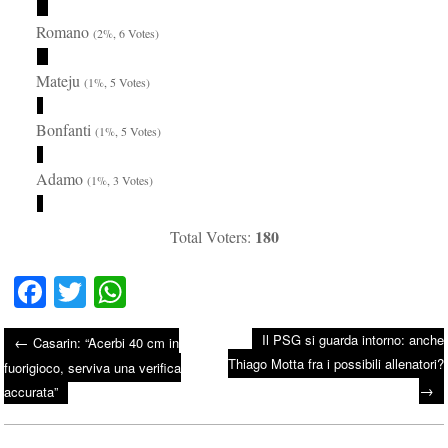
Romano
(2%, 6 Votes)
Mateju
(1%, 5 Votes)
Bonfanti
(1%, 5 Votes)
Adamo
(1%, 3 Votes)
180
Total Voters:
Fa
T
W
ce
wi
ha
Il PSG si guarda intorno: anche
←
Casarin: “Acerbi 40 cm in
bo
tte
ts
Thiago Motta fra i possibili allenatori?
Post navigation
fuorigioco, serviva una verifica
ok
r
A
→
accurata”
pp