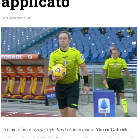
applicato”
di
Redazione SP
Marco Gabriele
Ai microfoni di
Lazio Style Radio
è intervenuto
,