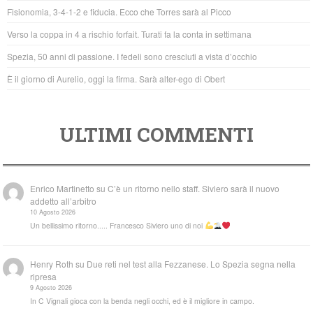
o
p
Fisionomia, 3-4-1-2 e fiducia. Ecco che Torres sarà al Picco
o
p
Verso la coppa in 4 a rischio forfait. Turati fa la conta in settimana
k
Spezia, 50 anni di passione. I fedeli sono cresciuti a vista d’occhio
È il giorno di Aurelio, oggi la firma. Sarà alter-ego di Obert
ULTIMI COMMENTI
Enrico Martinetto
su
C’è un ritorno nello staff. Siviero sarà il nuovo
addetto all’arbitro
10 Agosto 2026
Un bellissimo ritorno..... Francesco Siviero uno di noi
Henry Roth
su
Due reti nel test alla Fezzanese. Lo Spezia segna nella
ripresa
9 Agosto 2026
In C Vignali gioca con la benda negli occhi, ed è il migliore in campo.