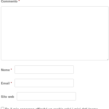
Commento
*
Nome
*
Email
*
Sito web
Do il mio consenso affinché un cookie salvi i miei dati (nome,