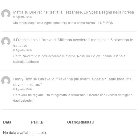
Mattia
su
Due reti nel test alla Fezzanese. Lo Spezia segna nella ripresa
9 Agosto 2026
Ma terzini destri solo vigna come dire che a semo rovina' ! I NE' BON
Il Francesino
su
L’arrivo di Stillitano accelera il mercato: in 6 bloccano le
trattative
8 Agosto 2026
Certe zavorre te le devi accollare in eterno. Nessuno li vuole, hanno la lettera
scarlatta addosso
Henry Roth
su
Caravello: “Ravenna più avanti. Spezia? Tante idee, ma
deve dimostrare”
6 Agosto 2026
Caravello ha ragione. Ha fotografato la situazione. Occorre che i vecchi sintolgano
dagli zebedei!
Data
Partita
Orario/Risultati
No data available in table