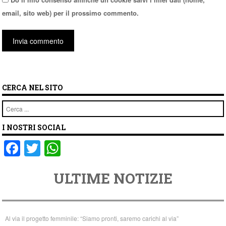
email, sito web) per il prossimo commento.
CERCA NEL SITO
Cerca
I NOSTRI SOCIAL
F
T
W
a
wi
h
ULTIME NOTIZIE
c
tt
at
e
er
s
b
A
Al via il progetto femminile: “Siamo pronti, saremo carichi al via”