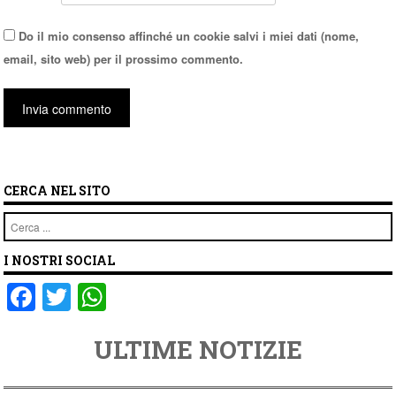
Do il mio consenso affinché un cookie salvi i miei dati (nome,
email, sito web) per il prossimo commento.
CERCA NEL SITO
Cerca
I NOSTRI SOCIAL
F
T
W
a
wi
h
ULTIME NOTIZIE
c
tt
at
e
er
s