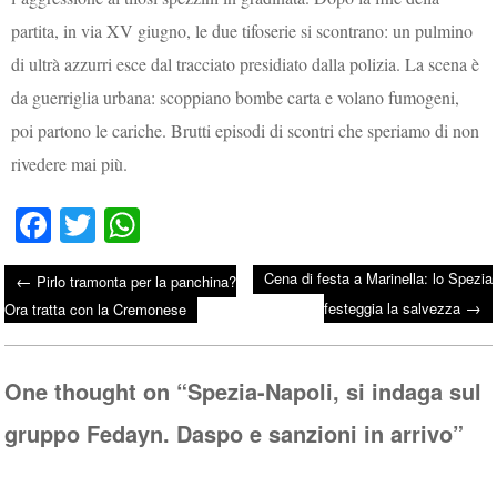
partita, in via XV giugno, le due tifoserie si scontrano: un pulmino
di ultrà azzurri esce dal tracciato presidiato dalla polizia. La scena è
da guerriglia urbana: scoppiano bombe carta e volano fumogeni,
poi partono le cariche. Brutti episodi di scontri che speriamo di non
rivedere mai più.
Fa
T
W
ce
wi
ha
Cena di festa a Marinella: lo Spezia
←
Pirlo tramonta per la panchina?
bo
tte
ts
→
Post navigation
festeggia la salvezza
Ora tratta con la Cremonese
ok
r
A
pp
One thought on “
Spezia-Napoli, si indaga sul
gruppo Fedayn. Daspo e sanzioni in arrivo
”