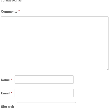
contrassegnati
*
Commento
*
Nome
*
Email
*
Sito web