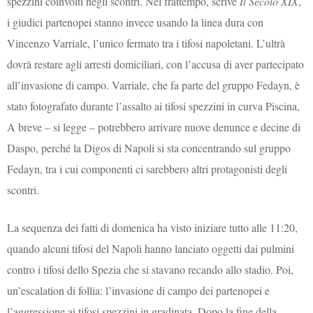
spezzini coinvolti negli scontri. Nel frattempo, scrive
Il Secolo XIX
,
i giudici partenopei stanno invece usando la linea dura con
Vincenzo Varriale, l’unico fermato tra i tifosi napoletani. L’ultrà
dovrà restare agli arresti domiciliari, con l’accusa di aver partecipato
all’invasione di campo. Varriale, che fa parte del gruppo Fedayn, è
stato fotografato durante l’assalto ai tifosi spezzini in curva Piscina,
A breve – si legge – potrebbero arrivare nuove denunce e decine di
Daspo, perché la Digos di Napoli si sta concentrando sul gruppo
Fedayn, tra i cui componenti ci sarebbero altri protagonisti degli
scontri.
La sequenza dei fatti di domenica ha visto iniziare tutto alle 11:20,
quando alcuni tifosi del Napoli hanno lanciato oggetti dai pulmini
contro i tifosi dello Spezia che si stavano recando allo stadio. Poi,
un’escalation di follia: l’invasione di campo dei partenopei e
l’aggressione ai tifosi spezzini in gradinata. Dopo la fine della