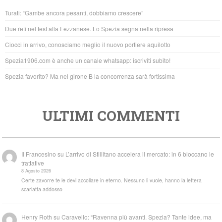
b
A
Turati: “Gambe ancora pesanti, dobbiamo crescere”
o
p
Due reti nel test alla Fezzanese. Lo Spezia segna nella ripresa
o
p
Ciocci in arrivo, conosciamo meglio il nuovo portiere aquilotto
k
Spezia1906.com è anche un canale whatsapp: iscriviti subito!
Spezia favorito? Ma nel girone B la concorrenza sarà fortissima
ULTIMI COMMENTI
Il Francesino
su
L’arrivo di Stillitano accelera il mercato: in 6 bloccano le
trattative
8 Agosto 2026
Certe zavorre te le devi accollare in eterno. Nessuno li vuole, hanno la lettera
scarlatta addosso
Henry Roth
su
Caravello: “Ravenna più avanti. Spezia? Tante idee, ma