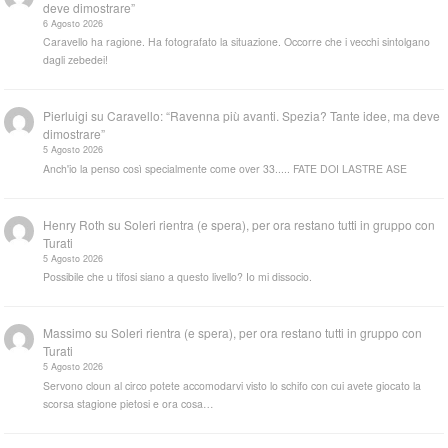
deve dimostrare”
6 Agosto 2026
Caravello ha ragione. Ha fotografato la situazione. Occorre che i vecchi sintolgano
dagli zebedei!
Pierluigi
su
Caravello: “Ravenna più avanti. Spezia? Tante idee, ma deve
dimostrare”
5 Agosto 2026
Anch'io la penso così specialmente come over 33..... FATE DOI LASTRE ASE
Henry Roth
su
Soleri rientra (e spera), per ora restano tutti in gruppo con
Turati
5 Agosto 2026
Possibile che u tifosi siano a questo livello? Io mi dissocio.
Massimo
su
Soleri rientra (e spera), per ora restano tutti in gruppo con
Turati
5 Agosto 2026
Servono cloun al circo potete accomodarvi visto lo schifo con cui avete giocato la
scorsa stagione pietosi e ora cosa…