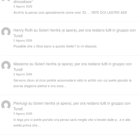
dimostrare”
5 Agosto 2026
Anch'io la penso così specialmente come over 33..... FATE DOI LASTRE ASE
Henry Roth
su
Soleri rientra (e spera), per ora restano tutti in gruppo con
Turati
5 Agosto 2026
Possibile che u tifosi siano a questo livello? Io mi dissocio.
Massimo
su
Soleri rientra (e spera), per ora restano tutti in gruppo con
Turati
5 Agosto 2026
Servono cloun al circo potete accomodarvi visto lo schifo con cui avete giocato la
scorsa stagione pietosi e ora cosa…
Pierluigi
su
Soleri rientra (e spera), per ora restano tutti in gruppo con
Turati
5 Agosto 2026
In lega pro ci avete portato ora penso sarà meglio che vi levate dalle p...e e alla
svelta prima che…