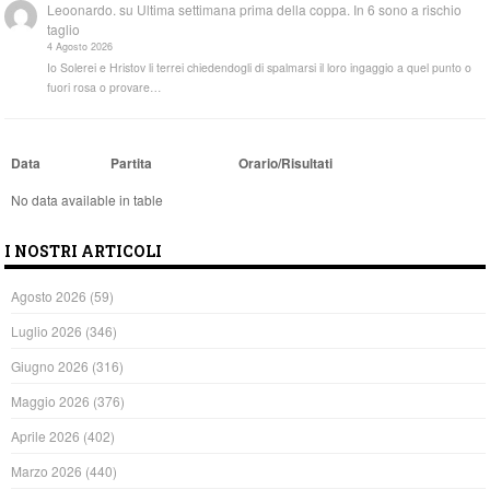
Leoonardo.
su
Ultima settimana prima della coppa. In 6 sono a rischio
taglio
4 Agosto 2026
Io Solerei e Hristov li terrei chiedendogli di spalmarsi il loro ingaggio a quel punto o
fuori rosa o provare…
Data
Partita
Orario/Risultati
No data available in table
I NOSTRI ARTICOLI
Agosto 2026
(59)
Luglio 2026
(346)
Giugno 2026
(316)
Maggio 2026
(376)
Aprile 2026
(402)
Marzo 2026
(440)