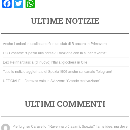
F
T
W
a
wi
h
ULTIME NOTIZIE
c
tt
at
e
er
s
b
A
Anche Lontani in uscita: andrà in un club di B ancora in Primavera
o
p
DG Grosseto: “Spezia alla prima? Emozione con la super favorita”
o
p
L’ex Reinhart lascia (di nuovo) l’Italia: giocherà in Cile
k
Tutte le notizie aggiornate di Spezia1906 anche sul canale Telegram!
UFFICIALE – Ferrazza vola in Svizzera: “Grande motivazione”
ULTIMI COMMENTI
Pierluigi
su
Caravello: “Ravenna più avanti. Spezia? Tante idee, ma deve