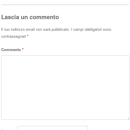
pp
Lascia un commento
Il tuo indirizzo email non sarà pubblicato.
I campi obbligatori sono
contrassegnati
*
Commento
*