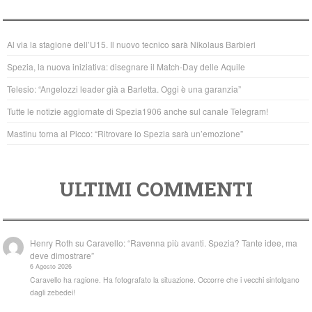
e
er
s
b
A
Al via la stagione dell’U15. Il nuovo tecnico sarà Nikolaus Barbieri
o
p
Spezia, la nuova iniziativa: disegnare il Match-Day delle Aquile
o
p
Telesio: “Angelozzi leader già a Barletta. Oggi è una garanzia”
k
Tutte le notizie aggiornate di Spezia1906 anche sul canale Telegram!
Mastinu torna al Picco: “Ritrovare lo Spezia sarà un’emozione”
ULTIMI COMMENTI
Henry Roth
su
Caravello: “Ravenna più avanti. Spezia? Tante idee, ma
deve dimostrare”
6 Agosto 2026
Caravello ha ragione. Ha fotografato la situazione. Occorre che i vecchi sintolgano
dagli zebedei!