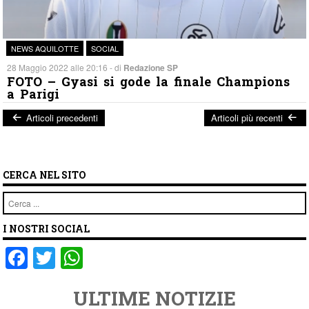
NEWS AQUILOTTE
SOCIAL
28 Maggio 2022 alle 20:16 - di
Redazione SP
FOTO – Gyasi si gode la finale Champions
a Parigi
Articoli precedenti
Articoli più recenti
Post navigation
CERCA NEL SITO
Cerca
I NOSTRI SOCIAL
F
T
W
a
wi
h
ULTIME NOTIZIE
c
tt
at