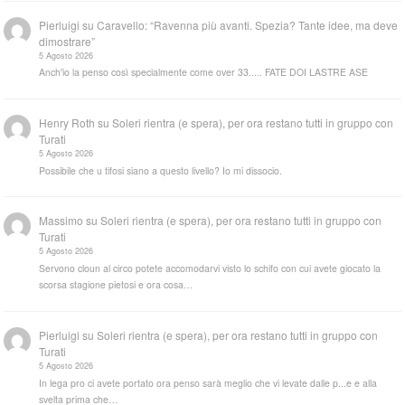
Pierluigi
su
Caravello: “Ravenna più avanti. Spezia? Tante idee, ma deve
dimostrare”
5 Agosto 2026
Anch'io la penso così specialmente come over 33..... FATE DOI LASTRE ASE
Henry Roth
su
Soleri rientra (e spera), per ora restano tutti in gruppo con
Turati
5 Agosto 2026
Possibile che u tifosi siano a questo livello? Io mi dissocio.
Massimo
su
Soleri rientra (e spera), per ora restano tutti in gruppo con
Turati
5 Agosto 2026
Servono cloun al circo potete accomodarvi visto lo schifo con cui avete giocato la
scorsa stagione pietosi e ora cosa…
Pierluigi
su
Soleri rientra (e spera), per ora restano tutti in gruppo con
Turati
5 Agosto 2026
In lega pro ci avete portato ora penso sarà meglio che vi levate dalle p...e e alla
svelta prima che…