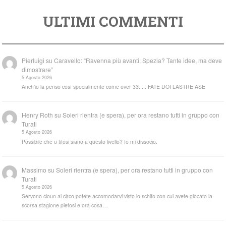
ULTIMI COMMENTI
Pierluigi
su
Caravello: “Ravenna più avanti. Spezia? Tante idee, ma deve
dimostrare”
5 Agosto 2026
Anch'io la penso così specialmente come over 33..... FATE DOI LASTRE ASE
Henry Roth
su
Soleri rientra (e spera), per ora restano tutti in gruppo con
Turati
5 Agosto 2026
Possibile che u tifosi siano a questo livello? Io mi dissocio.
Massimo
su
Soleri rientra (e spera), per ora restano tutti in gruppo con
Turati
5 Agosto 2026
Servono cloun al circo potete accomodarvi visto lo schifo con cui avete giocato la
scorsa stagione pietosi e ora cosa…