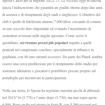
Spezia Calcio per la stagione 2022/’23.
La Nazione
oggi in edicola
lancia l’indiscrezione che garantirà un gradito ritorno dopo due anni
di assenza e di riempimenti degli stadi a singhiozzo. L’obiettivo del
club è quello di fidelizzare almeno 7.000 tifosi, cercando di contare
su uno zoccolo duro importante ed evitando l’inserimento di
sostenitori avversari nelle maglie spezzine. Come scrive il
serviranno prezzi più popolari
quotidiano,
rispetto a quelli
praticati nel campionato concluso, specialmente in tribuna e in
gradinata, con 40 euro ritenuti eccessivi. Da parte dei Platek sembra
esserci una cerca predilezione per il riempimento dello stadio per
sostenere allenatore e giocatori e potrebbero giocare proprio sul
portafoglio per incentivare le partecipazioni.
Nella sua storia, lo Spezia ha registrato massimi picchi di abbonati
nel 2015/’16 (5.778) e l’anno dopo (5.730), ma mai sopra quota
6.000. Bene anche nel ritorno in Serie B, con 5.386 tesserati nel