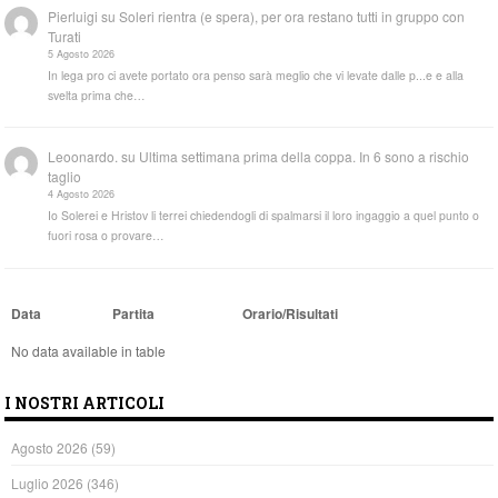
Pierluigi
su
Soleri rientra (e spera), per ora restano tutti in gruppo con
Turati
5 Agosto 2026
In lega pro ci avete portato ora penso sarà meglio che vi levate dalle p...e e alla
svelta prima che…
Leoonardo.
su
Ultima settimana prima della coppa. In 6 sono a rischio
taglio
4 Agosto 2026
Io Solerei e Hristov li terrei chiedendogli di spalmarsi il loro ingaggio a quel punto o
fuori rosa o provare…
Data
Partita
Orario/Risultati
No data available in table
I NOSTRI ARTICOLI
Agosto 2026
(59)
Luglio 2026
(346)