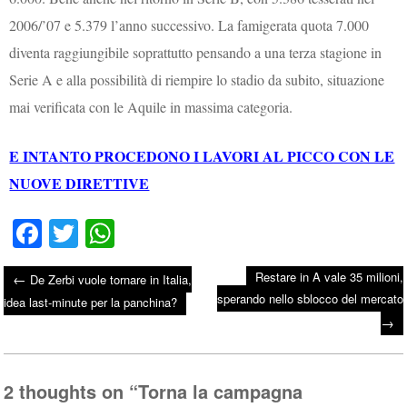
2006/’07 e 5.379 l’anno successivo. La famigerata quota 7.000
diventa raggiungibile soprattutto pensando a una terza stagione in
Serie A e alla possibilità di riempire lo stadio da subito, situazione
mai verificata con le Aquile in massima categoria.
E INTANTO PROCEDONO I LAVORI AL PICCO CON LE
NUOVE DIRETTIVE
Fa
T
W
ce
wi
ha
Restare in A vale 35 milioni,
←
De Zerbi vuole tornare in Italia,
bo
tte
ts
sperando nello sblocco del mercato
Post navigation
idea last-minute per la panchina?
ok
r
A
→
pp
2 thoughts on “
Torna la campagna