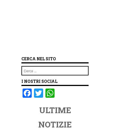
CERCA NEL SITO
Cerca
I NOSTRI SOCIAL
F
T
W
a
wi
h
ULTIME
c
tt
at
e
er
s
NOTIZIE