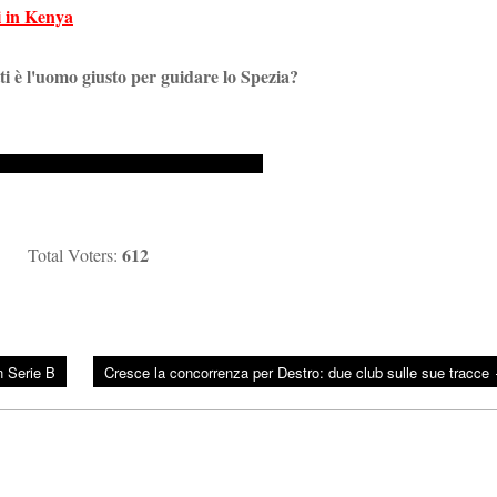
i in Kenya
i è l'uomo giusto per guidare lo Spezia?
612
Total Voters:
n Serie B
Cresce la concorrenza per Destro: due club sulle sue tracce