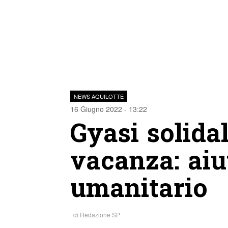
NEWS AQUILOTTE
16 Giugno 2022 - 13:22
Gyasi solida
vacanza: aiu
umanitario
di
Redazione SP