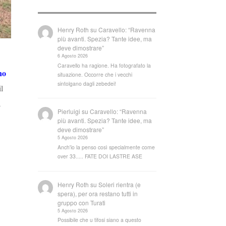
Henry Roth
su
Caravello: “Ravenna
più avanti. Spezia? Tante idee, ma
deve dimostrare”
6 Agosto 2026
Caravello ha ragione. Ha fotografato la
no
situazione. Occorre che i vecchi
sintolgano dagli zebedei!
l
a
Pierluigi
su
Caravello: “Ravenna
più avanti. Spezia? Tante idee, ma
deve dimostrare”
5 Agosto 2026
Anch'io la penso così specialmente come
over 33..... FATE DOI LASTRE ASE
Henry Roth
su
Soleri rientra (e
spera), per ora restano tutti in
gruppo con Turati
5 Agosto 2026
Possibile che u tifosi siano a questo