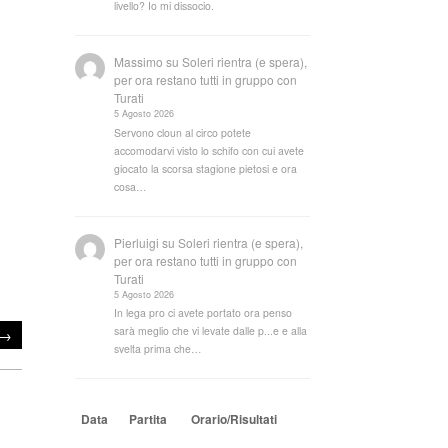
livello? Io mi dissocio.
Massimo
su
Soleri rientra (e spera),
per ora restano tutti in gruppo con
Turati
5 Agosto 2026
Servono cloun al circo potete
accomodarvi visto lo schifo con cui avete
giocato la scorsa stagione pietosi e ora
cosa…
Pierluigi
su
Soleri rientra (e spera),
per ora restano tutti in gruppo con
Turati
5 Agosto 2026
In lega pro ci avete portato ora penso
sarà meglio che vi levate dalle p...e e alla
→
svelta prima che…
Data
Partita
Orario/Risultati