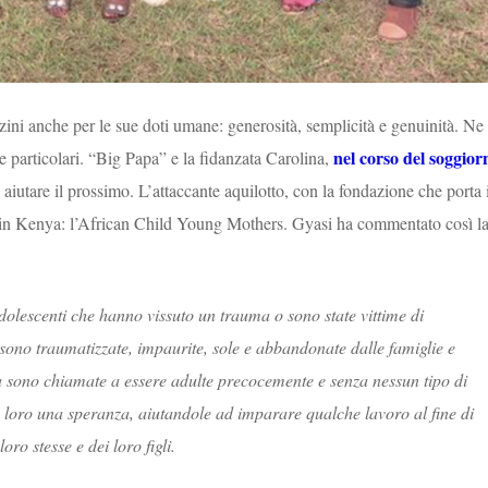
zini anche per le sue doti umane: generosità, semplicità e genuinità. Ne
nel corso del soggior
 particolari. “Big Papa” e la fidanzata Carolina,
 aiutare il prossimo. L’attaccante aquilotto,
con la fondazione che porta i
io in Kenya: l’African Child Young Mothers.
Gyasi ha commentato così l
adolescenti che hanno vissuto un trauma o sono state vittime di
sono traumatizzate, impaurite, sole e abbandonate dalle famiglie e
za sono chiamate a essere adulte precocemente e senza nessun tipo di
e loro una speranza, aiutandole ad imparare qualche lavoro al fine di
ro stesse e dei loro figli.