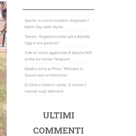
b
A
o
p
o
p
Spezia, la nuova iniziativa: disegnare il
Match-Day delle Aquile
k
Telesio: “Angelozzi leader già a Barletta.
Oggi è una garanzia”
Tutte le notizie aggiornate di Spezia1906
anche sul canale Telegram!
Mastinu torna al Picco: “Ritrovare lo
Spezia sarà un’emozione”
Di Serio e Soleri in uscita. Si muove il
mercato sugli attaccanti
ULTIMI
COMMENTI