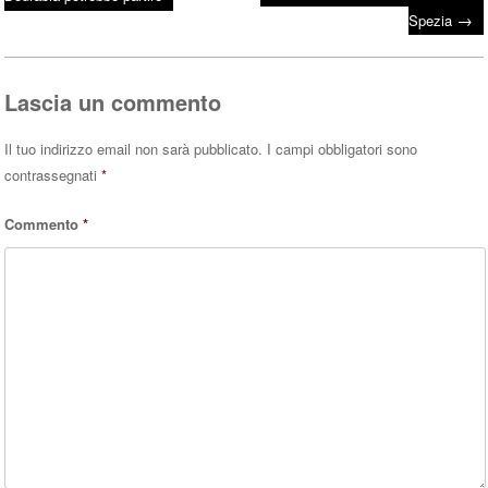
Post navigation
ok
r
A
→
Spezia
pp
Lascia un commento
Il tuo indirizzo email non sarà pubblicato.
I campi obbligatori sono
contrassegnati
*
Commento
*