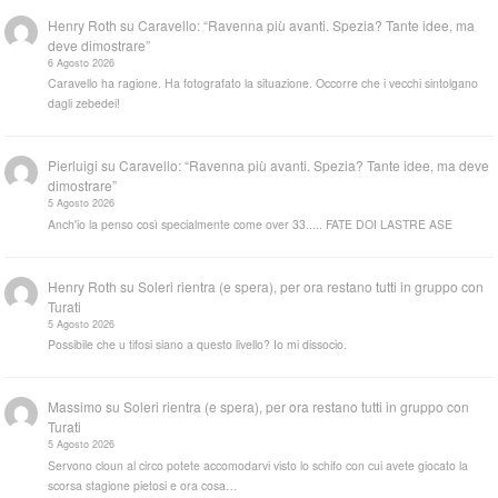
Henry Roth
su
Caravello: “Ravenna più avanti. Spezia? Tante idee, ma
deve dimostrare”
6 Agosto 2026
Caravello ha ragione. Ha fotografato la situazione. Occorre che i vecchi sintolgano
dagli zebedei!
Pierluigi
su
Caravello: “Ravenna più avanti. Spezia? Tante idee, ma deve
dimostrare”
5 Agosto 2026
Anch'io la penso così specialmente come over 33..... FATE DOI LASTRE ASE
Henry Roth
su
Soleri rientra (e spera), per ora restano tutti in gruppo con
Turati
5 Agosto 2026
Possibile che u tifosi siano a questo livello? Io mi dissocio.
Massimo
su
Soleri rientra (e spera), per ora restano tutti in gruppo con
Turati
5 Agosto 2026
Servono cloun al circo potete accomodarvi visto lo schifo con cui avete giocato la
scorsa stagione pietosi e ora cosa…