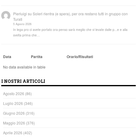
Pierluigi
su
Soleri rientra (e spera), per ora restano tutti in gruppo con
Turati
5 Agosto 2026
In lega pro ci avete portato ora penso sarà meglio che vi levate dalle p...e e alla
svelta prima che…
Data
Partita
Orario/Risultati
No data available in table
I NOSTRI ARTICOLI
Agosto 2026
(86)
Luglio 2026
(346)
Giugno 2026
(316)
Maggio 2026
(376)
Aprile 2026
(402)