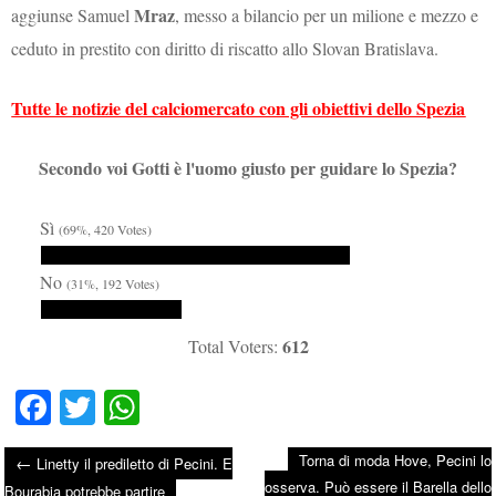
Mraz
aggiunse Samuel
, messo a bilancio per un milione e mezzo e
ceduto in prestito con diritto di riscatto allo Slovan Bratislava.
Tutte le notizie del calciomercato con gli obiettivi dello Spezia
Secondo voi Gotti è l'uomo giusto per guidare lo Spezia?
Sì
(69%, 420 Votes)
No
(31%, 192 Votes)
612
Total Voters:
Fa
T
W
ce
wi
ha
Torna di moda Hove, Pecini lo
←
Linetty il prediletto di Pecini. E
bo
tte
ts
osserva. Può essere il Barella dello
Bourabia potrebbe partire