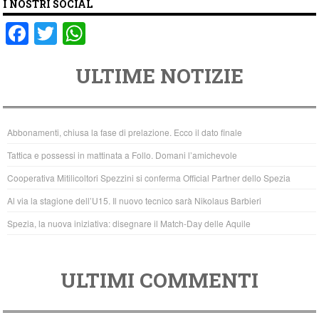
I NOSTRI SOCIAL
F
T
W
a
wi
h
ULTIME NOTIZIE
c
tt
at
e
er
s
b
A
Abbonamenti, chiusa la fase di prelazione. Ecco il dato finale
o
p
Tattica e possessi in mattinata a Follo. Domani l’amichevole
o
p
Cooperativa Mitilicoltori Spezzini si conferma Official Partner dello Spezia
k
Al via la stagione dell’U15. Il nuovo tecnico sarà Nikolaus Barbieri
Spezia, la nuova iniziativa: disegnare il Match-Day delle Aquile
ULTIMI COMMENTI