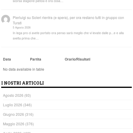
scorsa stagione pietosi e ora cosa…
Pierluigi
su
Soleri rientra (e spera), per ora restano tutti in gruppo con
Turati
5 Agosto 2026
In lega pro ci avete portato ora penso sarà meglio che vi levate dalle p...e e alla
svelta prima che…
Data
Partita
Orario/Risultati
No data available in table
I NOSTRI ARTICOLI
Agosto 2026
(93)
Luglio 2026
(346)
Giugno 2026
(316)
Maggio 2026
(376)