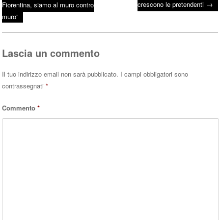
→
Post navigation
crescono le pretendenti
Fiorentina, siamo al muro contro
ok
r
A
muro”
pp
Lascia un commento
Il tuo indirizzo email non sarà pubblicato.
I campi obbligatori sono
contrassegnati
*
Commento
*