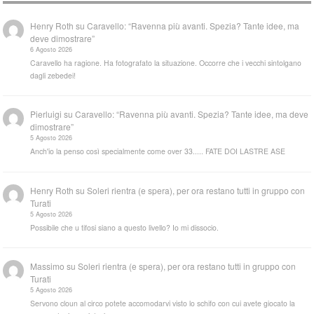
Henry Roth
su
Caravello: “Ravenna più avanti. Spezia? Tante idee, ma
deve dimostrare”
6 Agosto 2026
Caravello ha ragione. Ha fotografato la situazione. Occorre che i vecchi sintolgano
dagli zebedei!
Pierluigi
su
Caravello: “Ravenna più avanti. Spezia? Tante idee, ma deve
dimostrare”
5 Agosto 2026
Anch'io la penso così specialmente come over 33..... FATE DOI LASTRE ASE
Henry Roth
su
Soleri rientra (e spera), per ora restano tutti in gruppo con
Turati
5 Agosto 2026
Possibile che u tifosi siano a questo livello? Io mi dissocio.
Massimo
su
Soleri rientra (e spera), per ora restano tutti in gruppo con
Turati
5 Agosto 2026
Servono cloun al circo potete accomodarvi visto lo schifo con cui avete giocato la