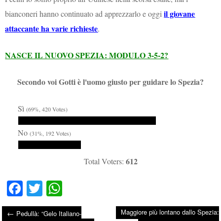
il giovane
bianconeri hanno continuato ad apprezzarlo e oggi
attaccante ha varie richieste
.
NASCE IL NUOVO SPEZIA: MODULO 3-5-2?
Secondo voi Gotti è l'uomo giusto per guidare lo Spezia?
Sì
(69%, 420 Votes)
No
(31%, 192 Votes)
612
Total Voters:
Fa
T
W
ce
wi
ha
Maggiore più lontano dallo Spezia:
←
Pedullà: “Gelo Italiano-
bo
tte
ts