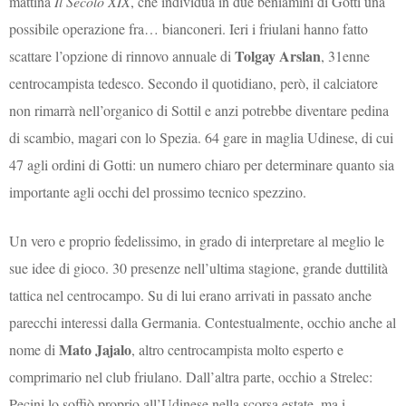
mattina
Il Secolo XIX
, che individua in due beniamini di Gotti una
possibile operazione fra… bianconeri. Ieri i friulani hanno fatto
Tolgay Arslan
scattare l’opzione di rinnovo annuale di
, 31enne
centrocampista tedesco. Secondo il quotidiano, però, il calciatore
non rimarrà nell’organico di Sottil e anzi potrebbe diventare pedina
di scambio, magari con lo Spezia. 64 gare in maglia Udinese, di cui
47 agli ordini di Gotti: un numero chiaro per determinare quanto sia
importante agli occhi del prossimo tecnico spezzino.
Un vero e proprio fedelissimo, in grado di interpretare al meglio le
sue idee di gioco. 30 presenze nell’ultima stagione, grande duttilità
tattica nel centrocampo. Su di lui erano arrivati in passato anche
parecchi interessi dalla Germania. Contestualmente, occhio anche al
Mato Jajalo
nome di
, altro centrocampista molto esperto e
comprimario nel club friulano. Dall’altra parte, occhio a Strelec:
Pecini lo soffiò proprio all’Udinese nella scorsa estate, ma i