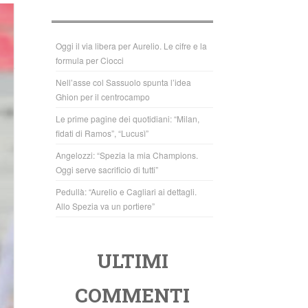
b
A
o
p
o
p
Oggi il via libera per Aurelio. Le cifre e la
formula per Ciocci
k
Nell’asse col Sassuolo spunta l’idea
Ghion per il centrocampo
Le prime pagine dei quotidiani: “Milan,
fidati di Ramos”, “Lucusì”
Angelozzi: “Spezia la mia Champions.
Oggi serve sacrificio di tutti”
Pedullà: “Aurelio e Cagliari ai dettagli.
Allo Spezia va un portiere”
ULTIMI
COMMENTI