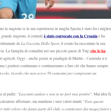
o la stagione (e la sua esperienza) in maglia Spezia è stato fra i miglior
è stato convocato con la Croazia
grande stagione, il centrale
e ha
settimanale de
La Gazzetta Dello Sport
, il croato ha raccontato la sua
che lo ha
via. La famiglia di contadini nel suo piccolo paese di Tinj (
tori agricoli. Oggi – anche grazie ai guadagni di Martin – l’azienda si è
 ma i genitori continuano e continueranno a fare ciò che hanno sempre
piccolo, ricordo che non avevo 50 centesimi per comprarmi un
a al padre: “
Lasciami andare e non te ne farò mai pentire
“. Mai idea f
calciatore affermato, ma mantiene i suoi valori intatti: “
Fare questo
er tutti coloro che fanno parte del club, a cominciare dai magazzinieri 