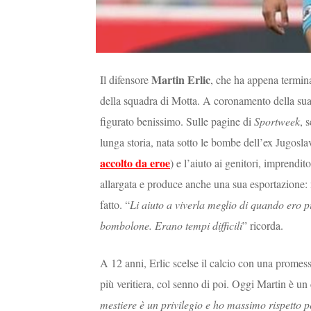
Martin Erlic
Il difensore
, che ha appena terminat
della squadra di Motta. A coronamento della sua 
figurato benissimo. Sulle pagine di
Sportweek
, 
lunga storia, nata sotto le bombe dell’ex Jugosla
accolto da eroe
) e l’aiuto ai genitori, imprendi
allargata e produce anche una sua esportazione:
fatto. “
Li aiuto a viverla meglio di quando ero 
bombolone. Erano tempi difficili
” ricorda.
A 12 anni, Erlic scelse il calcio con una promess
più veritiera, col senno di poi. Oggi Martin è un 
mestiere è un privilegio e ho massimo rispetto p