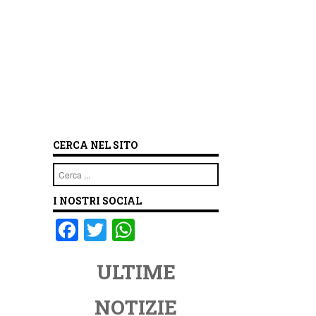
CERCA NEL SITO
Cerca
I NOSTRI SOCIAL
F
T
W
a
wi
h
ULTIME
c
tt
at
e
er
s
NOTIZIE