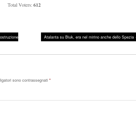
612
Total Voters:
costruzione
Atalanta su Biuk, era nel mirino anche dello Spezia
ligatori sono contrassegnati
*