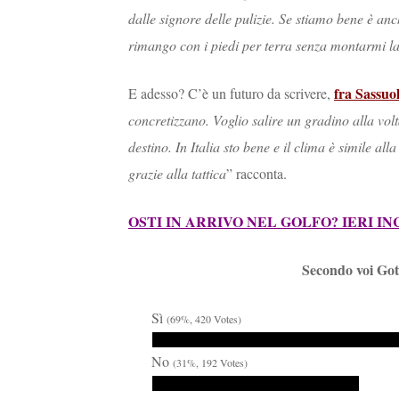
dalle signore delle pulizie. Se stiamo bene è anc
rimango con i piedi per terra senza montarmi la
fra Sassuo
E adesso? C’è un futuro da scrivere,
concretizzano. Voglio salire un gradino alla vo
destino. In Italia sto bene e il clima è simile a
grazie alla tattica
” racconta.
OSTI IN ARRIVO NEL GOLFO? IERI I
Secondo voi Gott
Sì
(69%, 420 Votes)
No
(31%, 192 Votes)