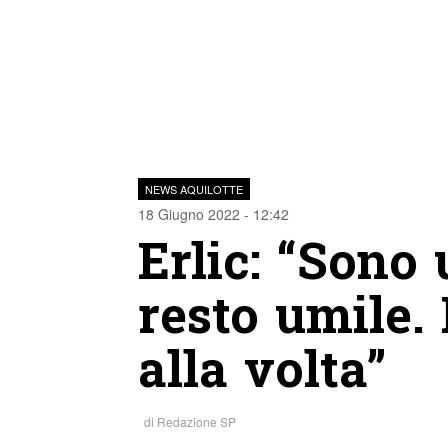
NEWS AQUILOTTE
18 Giugno 2022 - 12:42
Erlic: “Sono 
resto umile.
alla volta”
di
Redazione SP