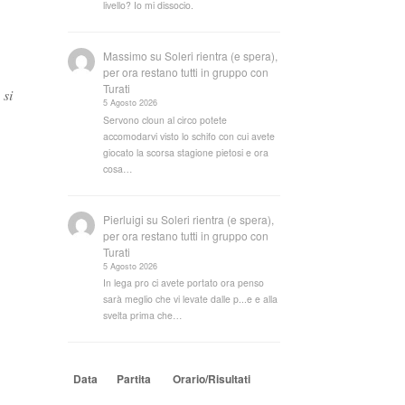
livello? Io mi dissocio.
Massimo
su
Soleri rientra (e spera),
per ora restano tutti in gruppo con
Turati
 si
5 Agosto 2026
Servono cloun al circo potete
accomodarvi visto lo schifo con cui avete
giocato la scorsa stagione pietosi e ora
cosa…
Pierluigi
su
Soleri rientra (e spera),
per ora restano tutti in gruppo con
Turati
5 Agosto 2026
In lega pro ci avete portato ora penso
sarà meglio che vi levate dalle p...e e alla
svelta prima che…
Data
Partita
Orario/Risultati