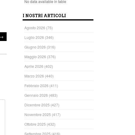
No data available in table
I NOSTRI ARTICOLI
Agosto 2026
(75)
→
Luglio 2026
(346)
Giugno 2026
(316)
Maggio 2026
(376)
Aprile 2026
(402)
Marzo 2026
(440)
Febbraio 2026
(411)
Gennaio 2026
(483)
Dicembre 2025
(427)
Novembre 2025
(417)
Ottobre 2025
(432)
Settembre 2025
(416)