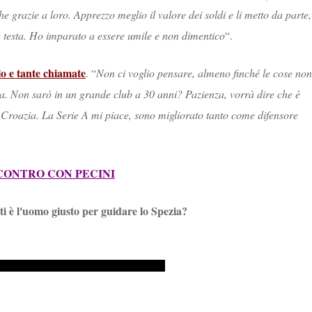
he grazie a loro. Apprezzo meglio il valore dei soldi e li metto da parte,
 testa. Ho imparato a essere umile e non dimentico
“.
lo e tante chiamate
. “
Non ci voglio pensare, almeno finché le cose non
lta. Non sarò in un grande club a 30 anni? Pazienza, vorrà dire che è
lla Croazia. La Serie A mi piace, sono migliorato tanto come difensore
NCONTRO CON PECINI
i è l'uomo giusto per guidare lo Spezia?