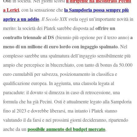
Ost
il dirigente ha incontrato Pecini
i in società. Nei giorni scorsi
a Lerici
la Sampdoria possa sempre più
, con la sensazione che
aprire a un addio
.
Il Secolo XIX
svela oggi un’importante novità in
offrire un
merito: la società dei Platek sarebbe disposta ad
contratto triennale al DS
a
(biennio più opzione per il terzo anno)
meno di un milione di euro lordo con ingaggio spalmato
. Nel
complesso sarebbe una spalmatura dell’ingaggio sensibilmente più
ampio che percepisce in blucerchiato, con tanto di bonus da 50.000
euro cumulabili per salvezza, posizionamento in classifica e
qualificazione europea. In aggiunta, una clausola legata al
paracadute: il dovuto si dimezza in caso di retrocessione, una
formula che ha già Pecini. Osti è attualmente legato alla Sampdoria
fino al 2023 e dovrebbe liberarsi, ma intanto i Platek stanno
valutando il da farsi e nei prossimi giorni decideranno, ripartendo
possibile aumento del budget mercato
anche da un
.