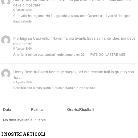
deve dimostrare”
6 Agosto 2026
Caravello ha ragione. Ha fotografato la situazione. Occorre che i vecchi sintolgano
dagli zebedei!
Pierluigi
su
Caravello: “Ravenna più avanti. Spezia? Tante idee, ma deve
dimostrare”
5 Agosto 2026
Anch'io la penso così specialmente come over 33..... FATE DOI LASTRE ASE
Henry Roth
su
Soleri rientra (e spera), per ora restano tutti in gruppo con
Turati
5 Agosto 2026
Possibile che u tifosi siano a questo livello? Io mi dissocio.
Data
Partita
Orario/Risultati
No data available in table
I NOSTRI ARTICOLI