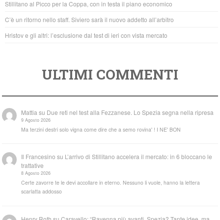
Stillitano al Picco per la Coppa, con in testa il piano economico
k
C’è un ritorno nello staff. Siviero sarà il nuovo addetto all’arbitro
Hristov e gli altri: l’esclusione dal test di ieri con vista mercato
ULTIMI COMMENTI
Mattia
su
Due reti nel test alla Fezzanese. Lo Spezia segna nella ripresa
9 Agosto 2026
Ma terzini destri solo vigna come dire che a semo rovina' ! I NE' BON
Il Francesino
su
L’arrivo di Stillitano accelera il mercato: in 6 bloccano le
trattative
8 Agosto 2026
Certe zavorre te le devi accollare in eterno. Nessuno li vuole, hanno la lettera
scarlatta addosso
Henry Roth
su
Caravello: “Ravenna più avanti. Spezia? Tante idee, ma