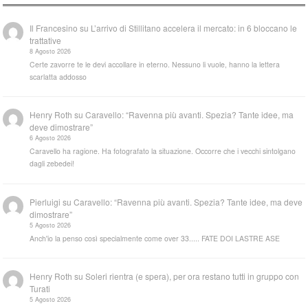
Il Francesino
su
L’arrivo di Stillitano accelera il mercato: in 6 bloccano le
trattative
8 Agosto 2026
Certe zavorre te le devi accollare in eterno. Nessuno li vuole, hanno la lettera
scarlatta addosso
Henry Roth
su
Caravello: “Ravenna più avanti. Spezia? Tante idee, ma
deve dimostrare”
6 Agosto 2026
Caravello ha ragione. Ha fotografato la situazione. Occorre che i vecchi sintolgano
dagli zebedei!
Pierluigi
su
Caravello: “Ravenna più avanti. Spezia? Tante idee, ma deve
dimostrare”
5 Agosto 2026
Anch'io la penso così specialmente come over 33..... FATE DOI LASTRE ASE
Henry Roth
su
Soleri rientra (e spera), per ora restano tutti in gruppo con
Turati
5 Agosto 2026