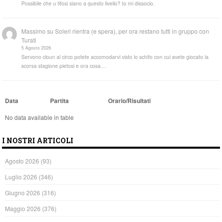
Possibile che u tifosi siano a questo livello? Io mi dissocio.
Massimo
su
Soleri rientra (e spera), per ora restano tutti in gruppo con
Turati
5 Agosto 2026
Servono cloun al circo potete accomodarvi visto lo schifo con cui avete giocato la
scorsa stagione pietosi e ora cosa…
Data
Partita
Orario/Risultati
No data available in table
I NOSTRI ARTICOLI
Agosto 2026
(93)
Luglio 2026
(346)
Giugno 2026
(316)
Maggio 2026
(376)