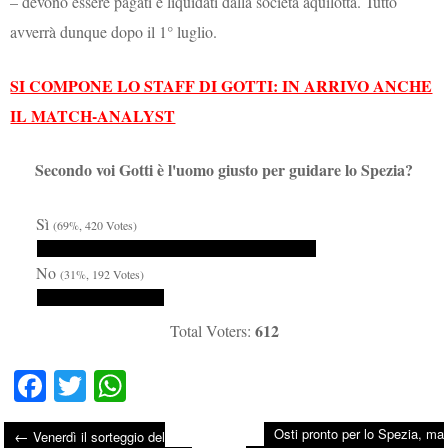
– devono essere pagati e liquidati dalla società aquilotta. Tutto
avverrà dunque dopo il 1° luglio.
SI COMPONE LO STAFF DI GOTTI: IN ARRIVO ANCHE
IL MATCH-ANALYST
Secondo voi Gotti è l'uomo giusto per guidare lo Spezia?
Sì
(69%, 420 Votes)
No
(31%, 192 Votes)
612
Total Voters:
Fa
T
W
ce
wi
ha
Osti pronto per lo Spezia, ma
←
Venerdì il sorteggio del