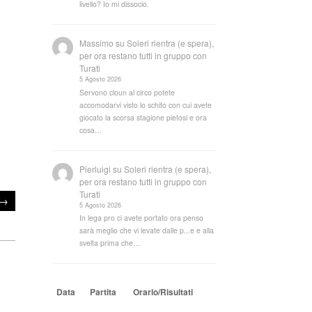
livello? Io mi dissocio.
Massimo
su
Soleri rientra (e spera),
per ora restano tutti in gruppo con
Turati
5 Agosto 2026
Servono cloun al circo potete
accomodarvi visto lo schifo con cui avete
giocato la scorsa stagione pietosi e ora
cosa…
Pierluigi
su
Soleri rientra (e spera),
per ora restano tutti in gruppo con
Turati
→
5 Agosto 2026
In lega pro ci avete portato ora penso
sarà meglio che vi levate dalle p...e e alla
svelta prima che…
Data
Partita
Orario/Risultati