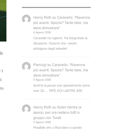
Henry Roth
su
Caravello: “Ravenna
più avanti. Spezia? Tante idee, ma
deve dimostrare”
6 Agosto 2026
Caravello ha ragione. Ha fotografato la
situazione. Occorre che i vecchi
sintolgano dagli zebedei!
le
Pierluigi
su
Caravello: “Ravenna
 i
più avanti. Spezia? Tante idee, ma
deve dimostrare”
i
5 Agosto 2026
Anch'io la penso così specialmente come
zo
over 33..... FATE DOI LASTRE ASE
i
Henry Roth
su
Soleri rientra (e
spera), per ora restano tutti in
gruppo con Turati
5 Agosto 2026
Possibile che u tifosi siano a questo