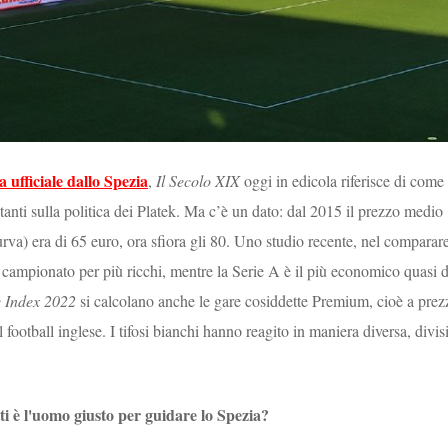
sa ufficiale dallo Spezia
,
Il Secolo XIX
oggi in edicola riferisce di come 
stanti sulla politica dei Platek. Ma c’è un dato: dal 2015 il prezzo medio
curva) era di 65 euro, ora sfiora gli 80. Uno studio recente, nel comparare
l campionato per più ricchi, mentre la Serie A è il più economico quasi d
e Index 2022
si calcolano anche le gare cosiddette Premium, cioè a prez
 football inglese. I tifosi bianchi hanno reagito in maniera diversa, divis
i è l'uomo giusto per guidare lo Spezia?