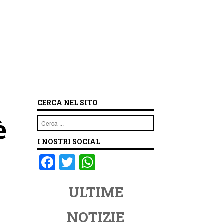
CERCA NEL SITO
è
Cerca
I NOSTRI SOCIAL
F
T
W
a
wi
h
ULTIME
c
tt
at
e
er
s
NOTIZIE