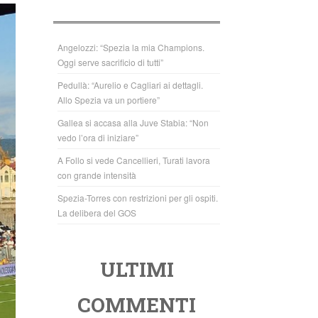
b
A
o
p
o
p
Angelozzi: “Spezia la mia Champions.
Oggi serve sacrificio di tutti”
k
Pedullà: “Aurelio e Cagliari ai dettagli.
Allo Spezia va un portiere”
Gallea si accasa alla Juve Stabia: “Non
vedo l’ora di iniziare”
A Follo si vede Cancellieri, Turati lavora
con grande intensità
Spezia-Torres con restrizioni per gli ospiti.
La delibera del GOS
ULTIMI
COMMENTI