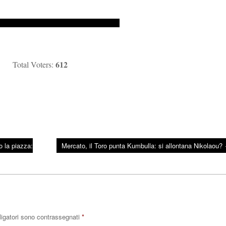
612
Total Voters:
 la piazza:
Mercato, il Toro punta Kumbulla: si allontana Nikolaou?
ligatori sono contrassegnati
*