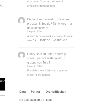
situazione. Occorre che i vecchi
e.
sintolgano dagli zebedei!
Pierluigi
su
Caravello: “Ravenna
più avanti. Spezia? Tante idee, ma
deve dimostrare”
5 Agosto 2026
Anch'io la penso così specialmente come
over 33..... FATE DOI LASTRE ASE
Henry Roth
su
Soleri rientra (e
spera), per ora restano tutti in
gruppo con Turati
5 Agosto 2026
Possibile che u tifosi siano a questo
livello? Io mi dissocio.
anno
→
Data
Partita
Orario/Risultati
No data available in table
a