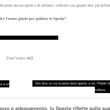
lti punti ancora aperti e da definire: vedremo con quante idee già definit
i è l'uomo giusto per guidare lo Spezia?
612
Total Voters:
Osti dice no ma la pista resta aperta: e se i Platek f
ra a un
l’offerta…
novo e adeguamento, lo Spezia riflette sulla su