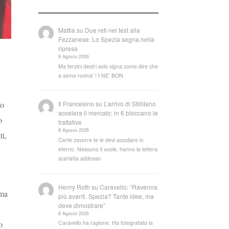
Mattia
su
Due reti nel test alla
Fezzanese. Lo Spezia segna nella
ripresa
9 Agosto 2026
Ma terzini destri solo vigna come dire che
a semo rovina' ! I NE' BON
to
Il Francesino
su
L’arrivo di Stillitano
accelera il mercato: in 6 bloccano le
o
trattative
8 Agosto 2026
ti,
Certe zavorre te le devi accollare in
eterno. Nessuno li vuole, hanno la lettera
scarlatta addosso
Henry Roth
su
Caravello: “Ravenna
 ma
più avanti. Spezia? Tante idee, ma
deve dimostrare”
6 Agosto 2026
o
Caravello ha ragione. Ha fotografato la