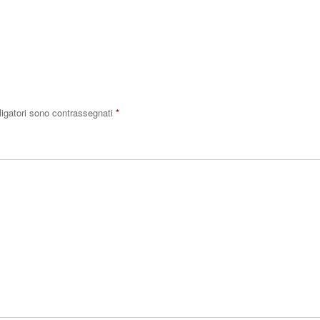
Rispo
ligatori sono contrassegnati
*