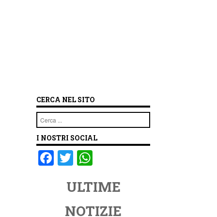
CERCA NEL SITO
Cerca
I NOSTRI SOCIAL
F
T
W
a
wi
h
ULTIME
c
tt
at
e
er
s
NOTIZIE