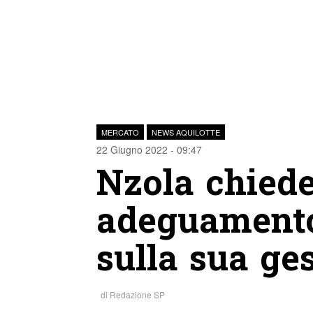
MERCATO
NEWS AQUILOTTE
22 Giugno 2022 - 09:47
Nzola chiede
adeguamento,
sulla sua ge
di
Redazione SP