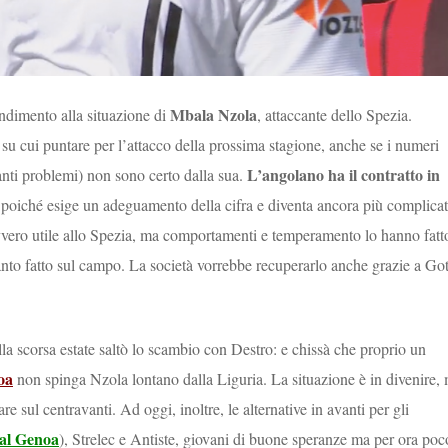
Mbala Nzola
dimento alla situazione di
, attaccante dello Spezia.
 su cui puntare per l’attacco della prossima stagione, anche se i numeri
L’angolano ha il contratto in
tanti problemi) non sono certo dalla sua.
 poiché esige un adeguamento della cifra e diventa ancora più complica
vero utile allo Spezia, ma comportamenti e temperamento lo hanno fatt
to fatto sul campo. La società vorrebbe recuperarlo anche grazie a Got
la scorsa estate saltò lo scambio con Destro: e chissà che proprio un
oa
non spinga Nzola lontano dalla Liguria. La situazione è in divenire,
e sul centravanti. Ad oggi, inoltre, le alternative in avanti per gli
dal Genoa
), Strelec e Antiste, giovani di buone speranze ma per ora poc