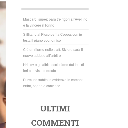
b
A
o
p
o
p
Mascardi super: para tre rigori all’Avellino
e fa vincere il Torino
k
Stillitano al Picco per la Coppa, con in
testa il piano economico
C’è un ritorno nello staff. Siviero sarà il
nuovo addetto all’arbitro
Hristov e gli altri: l’esclusione dal test di
ieri con vista mercato
Durmush subito in evidenza in campo:
entra, segna e convince
ULTIMI
COMMENTI