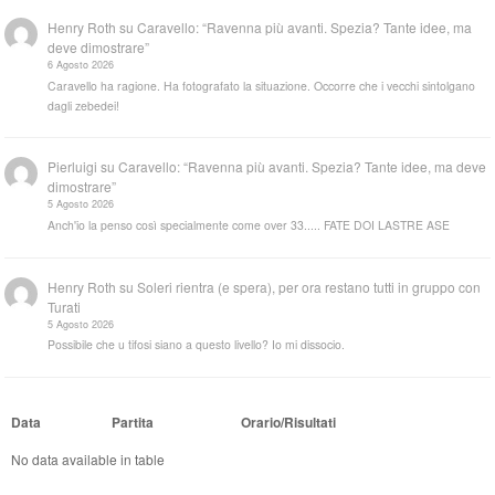
Henry Roth
su
Caravello: “Ravenna più avanti. Spezia? Tante idee, ma
deve dimostrare”
6 Agosto 2026
Caravello ha ragione. Ha fotografato la situazione. Occorre che i vecchi sintolgano
dagli zebedei!
Pierluigi
su
Caravello: “Ravenna più avanti. Spezia? Tante idee, ma deve
dimostrare”
5 Agosto 2026
Anch'io la penso così specialmente come over 33..... FATE DOI LASTRE ASE
Henry Roth
su
Soleri rientra (e spera), per ora restano tutti in gruppo con
Turati
5 Agosto 2026
Possibile che u tifosi siano a questo livello? Io mi dissocio.
Data
Partita
Orario/Risultati
No data available in table