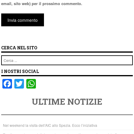
email, sito web) per il prossimo commento.
CERCA NEL SITO
Cerca
I NOSTRI SOCIAL
F
T
W
a
wi
h
ULTIME NOTIZIE
c
tt
at
e
er
s
b
A
Nel weekend la visita dell’AIC allo Spezia. Ecco l’iniziativa
o
p