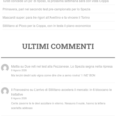
Turati concede un po’ di riposo, la prossima settimana sarà con vista Coppa
o
p
Primavera, pari nel secondo test pre-campionato per lo Spezia
k
Mascardi super: para tre rigori all’Avellino e fa vincere il Torino
Stillitano al Picco per la Coppa, con in testa il piano economico
ULTIMI COMMENTI
Mattia
su
Due reti nel test alla Fezzanese. Lo Spezia segna nella ripresa
9 Agosto 2026
Ma terzini destri solo vigna come dire che a semo rovina' ! I NE' BON
Il Francesino
su
L’arrivo di Stillitano accelera il mercato: in 6 bloccano le
trattative
8 Agosto 2026
Certe zavorre te le devi accollare in eterno. Nessuno li vuole, hanno la lettera
scarlatta addosso