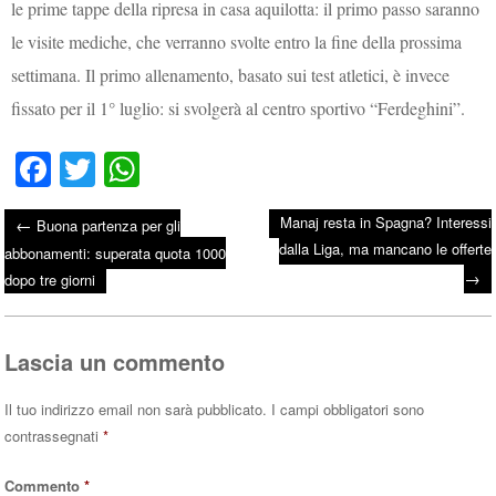
le prime tappe della ripresa in casa aquilotta: il primo passo saranno
le visite mediche, che verranno svolte entro la fine della prossima
settimana. Il primo allenamento, basato sui test atletici, è invece
fissato per il 1° luglio: si svolgerà al centro sportivo “Ferdeghini”.
Fa
T
W
ce
wi
ha
Manaj resta in Spagna? Interessi
←
Buona partenza per gli
bo
tte
ts
dalla Liga, ma mancano le offerte
Post navigation
abbonamenti: superata quota 1000
ok
r
A
→
dopo tre giorni
pp
Lascia un commento
Il tuo indirizzo email non sarà pubblicato.
I campi obbligatori sono
contrassegnati
*
Commento
*