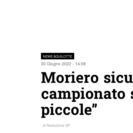
NEWS AQUILOTTE
30 Giugno 2022 - 14:08
Moriero sicu
campionato s
piccole”
di
Redazione SP