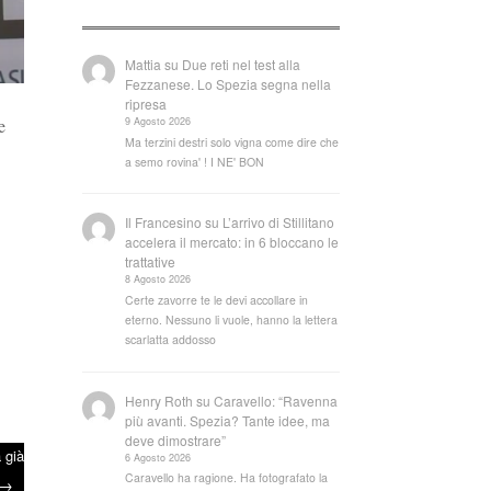
Mattia
su
Due reti nel test alla
Fezzanese. Lo Spezia segna nella
ripresa
9 Agosto 2026
e
Ma terzini destri solo vigna come dire che
a semo rovina' ! I NE' BON
Il Francesino
su
L’arrivo di Stillitano
accelera il mercato: in 6 bloccano le
trattative
8 Agosto 2026
Certe zavorre te le devi accollare in
eterno. Nessuno li vuole, hanno la lettera
scarlatta addosso
Henry Roth
su
Caravello: “Ravenna
più avanti. Spezia? Tante idee, ma
deve dimostrare”
 già
6 Agosto 2026
Caravello ha ragione. Ha fotografato la
→