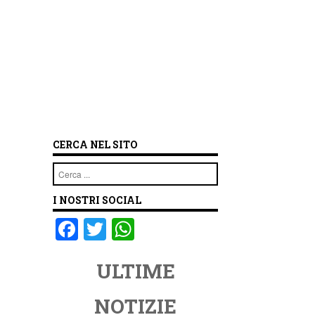
CERCA NEL SITO
n
Cerca
I NOSTRI SOCIAL
F
T
W
a
wi
h
ULTIME
c
tt
at
e
er
s
NOTIZIE