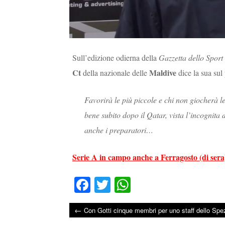
Sull’edizione odierna della
Gazzetta dello Sport
Ct
Maldive
della nazionale delle
dice la sua sul
Favorirà le più piccole e chi non giocherà l
bene subito dopo il Qatar, vista l’incognita
anche i preparatori…
Serie A in campo anche a Ferragosto (di sera):
Fa
T
W
ce
wi
ha
←
Con Gotti cinque membri per uno staff dello Spez
bo
tte
ts