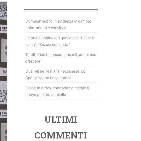
b
A
o
p
o
p
Durmush subito in evidenza in campo:
entra, segna e convince
k
Le prime pagine dei quotidiani: “L’Inter è
calda”, “Suzuki non ci sta”
Turati: “Gambe ancora pesanti, dobbiamo
crescere”
Due reti nel test alla Fezzanese. Lo
Spezia segna nella ripresa
Ciocci in arrivo, conosciamo meglio il
nuovo portiere aquilotto
ULTIMI
COMMENTI