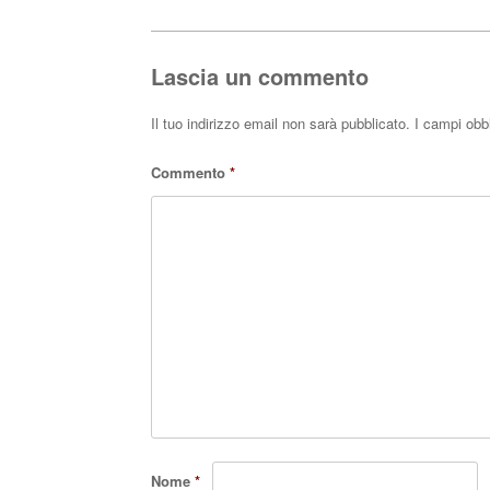
Post navigation
ok
r
A
pp
Lascia un commento
Il tuo indirizzo email non sarà pubblicato.
I campi obb
Commento
*
Nome
*