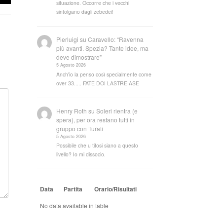
situazione. Occorre che i vecchi
sintolgano dagli zebedei!
Pierluigi
su
Caravello: “Ravenna
più avanti. Spezia? Tante idee, ma
deve dimostrare”
5 Agosto 2026
Anch'io la penso così specialmente come
over 33..... FATE DOI LASTRE ASE
Henry Roth
su
Soleri rientra (e
spera), per ora restano tutti in
gruppo con Turati
5 Agosto 2026
Possibile che u tifosi siano a questo
livello? Io mi dissocio.
Data
Partita
Orario/Risultati
No data available in table