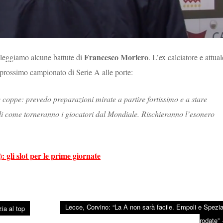
Francesco Moriero
leggiamo alcune battute di
. L’ex calciatore e attual
 prossimo campionato di Serie A alle porte:
e coppe: prevedo preparazioni mirate a partire fortissimo e a stare
 di come torneranno i giocatori dal Mondiale. Rischieranno l’esonero
 gli slot per le prime giornate
Lecce, Corvino: “La A non sarà facile. Empoli e Spezia
ia al top
rodate”