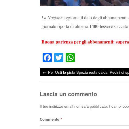
La Nazione
aggiorna il dato degli abbonamenti so
1400 tessere
giornale riporta di almeno
staccate 
Buona partenza per gli abbonamenti: superat
Fa
T
W
ce
wi
ha
←
Per Osti la pista Spezia resta calda: Pecini ci s
bo
tte
ts
Post navigation
ok
r
A
pp
Lascia un commento
Il tuo indirizzo email non sarà pubblicato.
I campi obb
Commento
*