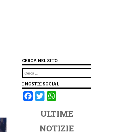
CERCA NEL SITO
Cerca
I NOSTRI SOCIAL
F
T
W
a
wi
h
ULTIME
c
tt
at
e
er
s
NOTIZIE