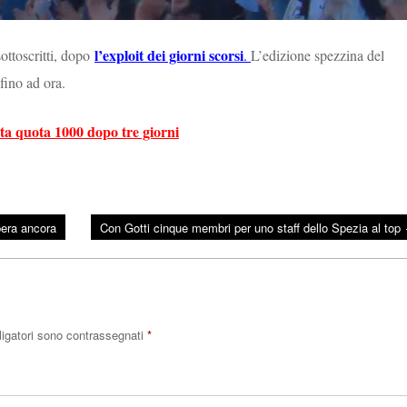
l’exploit dei giorni scorsi
ttoscritti, d
opo
.
L’edizione spezzina del
fino ad ora.
a quota 1000 dopo tre giorni
pera ancora
Con Gotti cinque membri per uno staff dello Spezia al top
ligatori sono contrassegnati
*