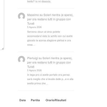
livello? Io mi dissocio.
Massimo
su
Soleri rientra (e spera),
per ora restano tutti in gruppo con
Turati
5 Agosto 2026
Servono cloun al circo potete
accomodarvi visto lo schifo con cui avete
giocato la scorsa stagione pietosi e ora
cosa…
Pierluigi
su
Soleri rientra (e spera),
per ora restano tutti in gruppo con
Turati
5 Agosto 2026
In lega pro ci avete portato ora penso
sarà meglio che vi levate dalle p...e e alla
svelta prima che…
Data
Partita
Orario/Risultati