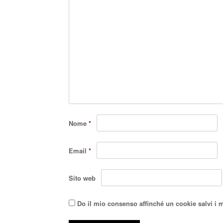
Nome
*
Email
*
Sito web
Do il mio consenso affinché un cookie salvi i 