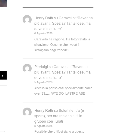
Henry Roth
su
Caravello: “Ravenna
più avanti. Spezia? Tante idee, ma
deve dimostrare”
6 Agosto 2026
Caravello ha ragione. Ha fotografato la
situazione. Occorre che i vecchi
sintolgano dagli zebedei!
Pierluigi
su
Caravello: “Ravenna
più avanti. Spezia? Tante idee, ma
→
deve dimostrare”
5 Agosto 2026
Anch'io la penso così specialmente come
over 33..... FATE DOI LASTRE ASE
Henry Roth
su
Soleri rientra (e
spera), per ora restano tutti in
gruppo con Turati
5 Agosto 2026
Possibile che u tifosi siano a questo