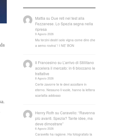
Mattia
su
Due reti nel test alla
Fezzanese. Lo Spezia segna nella
ripresa
9 Agosto 2026
Ma terzini destri solo vigna come dire che
 da
a semo rovina' ! I NE' BON
Il Francesino
su
L’arrivo di Stillitano
accelera il mercato: in 6 bloccano le
trattative
8 Agosto 2026
Certe zavorre te le devi accollare in
eterno. Nessuno li vuole, hanno la lettera
scarlatta addosso
sa.
i
Henry Roth
su
Caravello: “Ravenna
più avanti. Spezia? Tante idee, ma
deve dimostrare”
6 Agosto 2026
Caravello ha ragione. Ha fotografato la