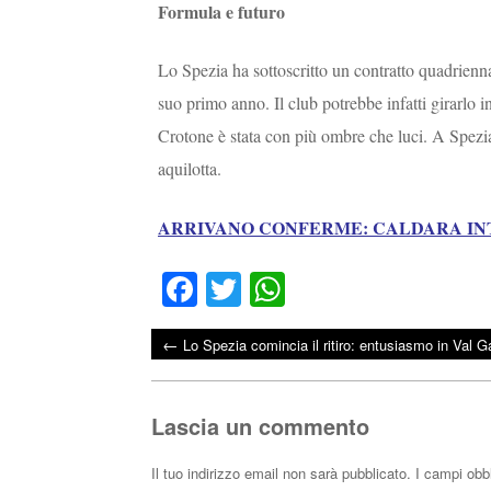
Formula e futuro
Lo Spezia ha sottoscritto un contratto quadrienn
suo primo anno. Il club potrebbe infatti girarlo in
Crotone è stata con più ombre che luci. A Spezia,
aquilotta.
ARRIVANO CONFERME: CALDARA IN
Fa
T
W
ce
wi
ha
←
Lo Spezia comincia il ritiro: entusiasmo in Val 
bo
tte
ts
Post navigation
ok
r
A
pp
Lascia un commento
Il tuo indirizzo email non sarà pubblicato.
I campi obb