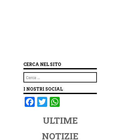
CERCA NEL SITO
Cerca
I NOSTRI SOCIAL
F
T
W
a
wi
h
ULTIME
c
tt
at
e
er
s
NOTIZIE