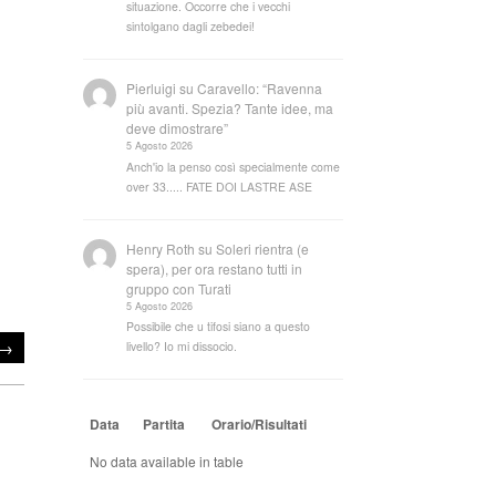
situazione. Occorre che i vecchi
sintolgano dagli zebedei!
Pierluigi
su
Caravello: “Ravenna
più avanti. Spezia? Tante idee, ma
deve dimostrare”
5 Agosto 2026
Anch'io la penso così specialmente come
over 33..... FATE DOI LASTRE ASE
Henry Roth
su
Soleri rientra (e
spera), per ora restano tutti in
gruppo con Turati
5 Agosto 2026
Possibile che u tifosi siano a questo
→
livello? Io mi dissocio.
Data
Partita
Orario/Risultati
No data available in table