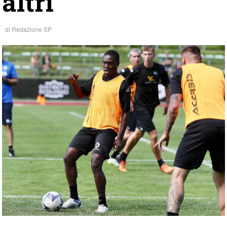
altri”
di
Redazione SP