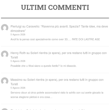
ULTIMI COMMENTI
Pierluigi
su
Caravello: “Ravenna più avanti. Spezia? Tante idee, ma deve
dimostrare”
5 Agosto 2026
Anch'io la penso così specialmente come over 33..... FATE DOI LASTRE ASE
Henry Roth
su
Soleri rientra (e spera), per ora restano tutti in gruppo con
Turati
5 Agosto 2026
Possibile che u tifosi siano a questo livello? Io mi dissocio.
Massimo
su
Soleri rientra (e spera), per ora restano tutti in gruppo con
Turati
5 Agosto 2026
Servono cloun al circo potete accomodarvi visto lo schifo con cui avete giocato la
scorsa stagione pietosi e ora cosa…