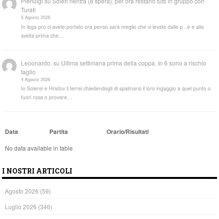
Pierluigi
su
Soleri rientra (e spera), per ora restano tutti in gruppo con
Turati
5 Agosto 2026
In lega pro ci avete portato ora penso sarà meglio che vi levate dalle p...e e alla
svelta prima che…
Leoonardo.
su
Ultima settimana prima della coppa. In 6 sono a rischio
taglio
4 Agosto 2026
Io Solerei e Hristov li terrei chiedendogli di spalmarsi il loro ingaggio a quel punto o
fuori rosa o provare…
Data
Partita
Orario/Risultati
No data available in table
I NOSTRI ARTICOLI
Agosto 2026
(59)
Luglio 2026
(346)