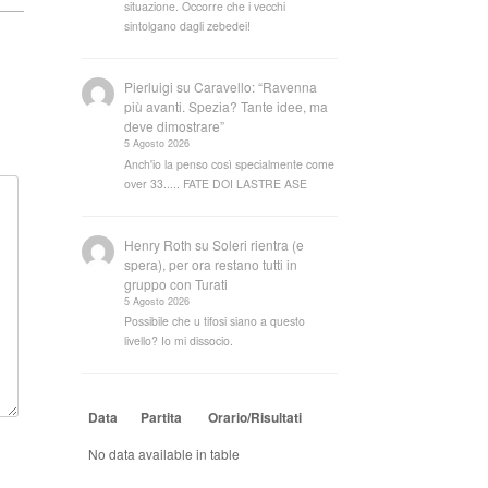
situazione. Occorre che i vecchi
sintolgano dagli zebedei!
Pierluigi
su
Caravello: “Ravenna
più avanti. Spezia? Tante idee, ma
deve dimostrare”
5 Agosto 2026
Anch'io la penso così specialmente come
over 33..... FATE DOI LASTRE ASE
Henry Roth
su
Soleri rientra (e
spera), per ora restano tutti in
gruppo con Turati
5 Agosto 2026
Possibile che u tifosi siano a questo
livello? Io mi dissocio.
Data
Partita
Orario/Risultati
No data available in table