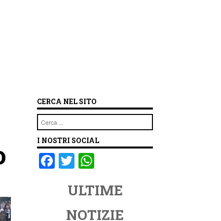
CERCA NEL SITO
Cerca
I NOSTRI SOCIAL
o
F
T
W
a
wi
h
ULTIME
c
tt
at
e
er
s
NOTIZIE