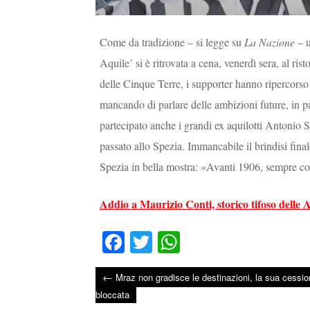
Come da tradizione – si legge su
La Nazione
– u
Aquile’ si è ritrovata a cena, venerdì sera, al r
delle Cinque Terre, i supporter hanno ripercorso 
mancando di parlare delle ambizioni future, in pa
partecipato anche i grandi ex aquilotti Antonio S
passato allo Spezia. Immancabile il brindisi fina
Spezia in bella mostra: «Avanti 1906, sempre co
Addio a Maurizio Conti, storico tifoso delle 
Fa
T
W
ce
wi
ha
←
Mraz non gradisce le destinazioni, la sua cessio
bo
tte
ts
Post navigation
bloccata
ok
r
A