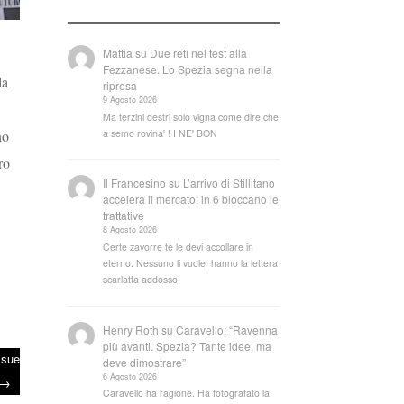
Mattia
su
Due reti nel test alla
Fezzanese. Lo Spezia segna nella
la
ripresa
9 Agosto 2026
Ma terzini destri solo vigna come dire che
a semo rovina' ! I NE' BON
no
ro
Il Francesino
su
L’arrivo di Stillitano
accelera il mercato: in 6 bloccano le
trattative
8 Agosto 2026
Certe zavorre te le devi accollare in
eterno. Nessuno li vuole, hanno la lettera
scarlatta addosso
Henry Roth
su
Caravello: “Ravenna
più avanti. Spezia? Tante idee, ma
 sue
deve dimostrare”
6 Agosto 2026
→
Caravello ha ragione. Ha fotografato la