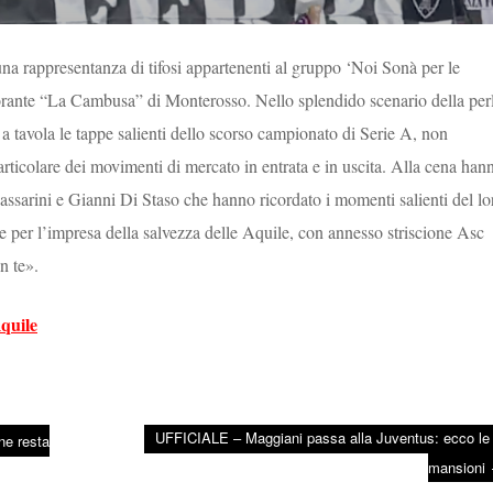
na rappresentanza di tifosi appartenenti al gruppo ‘Noi Sonà per le
istorante “La Cambusa” di Monterosso. Nello splendido scenario della per
a tavola le tappe salienti dello scorso campionato di Serie A, non
rticolare dei movimenti di mercato in entrata e in uscita. Alla cena han
assarini e Gianni Di Staso che hanno ricordato i momenti salienti del lo
le per l’impresa della salvezza delle Aquile, con annesso striscione Asc
n te».
Aquile
UFFICIALE – Maggiani passa alla Juventus: ecco le
ne resta
mansioni