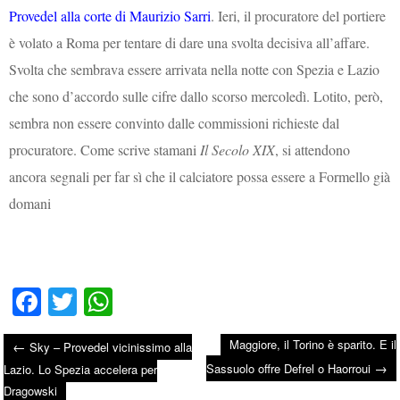
Provedel alla corte di Maurizio Sarri
. Ieri, il procuratore del portiere
è volato a Roma per tentare di dare una svolta decisiva all’affare.
Svolta che sembrava essere arrivata nella notte con Spezia e Lazio
che sono d’accordo sulle cifre dallo scorso mercoledì. Lotito, però,
sembra non essere convinto dalle commissioni richieste dal
procuratore. Come scrive stamani
Il Secolo XIX
, si attendono
ancora segnali per far sì che il calciatore possa essere a Formello già
domani
Fa
T
W
ce
wi
ha
Maggiore, il Torino è sparito. E il
←
Sky – Provedel vicinissimo alla
bo
tte
ts
→
Post navigation
Sassuolo offre Defrel o Haorroui
Lazio. Lo Spezia accelera per
ok
r
A
Dragowski