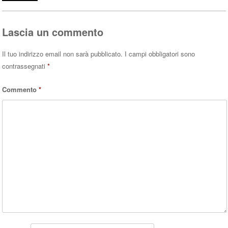
pp
Lascia un commento
Il tuo indirizzo email non sarà pubblicato.
I campi obbligatori sono
contrassegnati
*
Commento
*