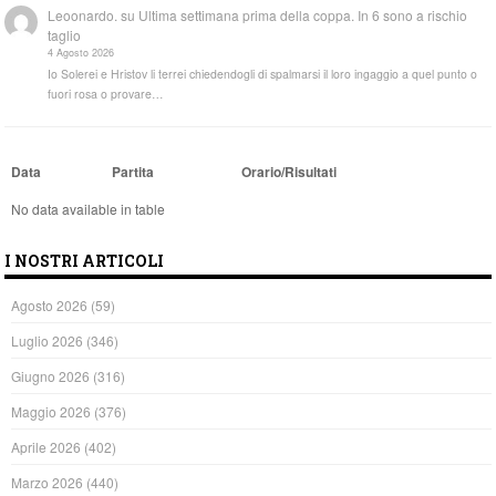
Leoonardo.
su
Ultima settimana prima della coppa. In 6 sono a rischio
taglio
4 Agosto 2026
Io Solerei e Hristov li terrei chiedendogli di spalmarsi il loro ingaggio a quel punto o
fuori rosa o provare…
Data
Partita
Orario/Risultati
No data available in table
I NOSTRI ARTICOLI
Agosto 2026
(59)
Luglio 2026
(346)
Giugno 2026
(316)
Maggio 2026
(376)
Aprile 2026
(402)
Marzo 2026
(440)