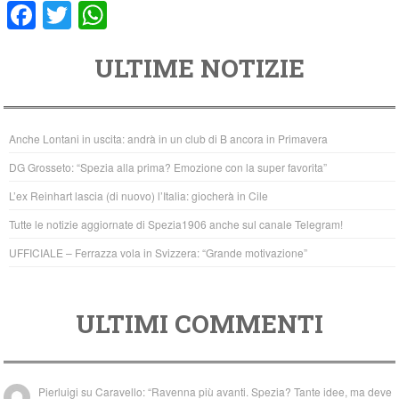
F
T
W
a
wi
h
ULTIME NOTIZIE
c
tt
at
e
er
s
b
A
Anche Lontani in uscita: andrà in un club di B ancora in Primavera
o
p
DG Grosseto: “Spezia alla prima? Emozione con la super favorita”
o
p
L’ex Reinhart lascia (di nuovo) l’Italia: giocherà in Cile
k
Tutte le notizie aggiornate di Spezia1906 anche sul canale Telegram!
UFFICIALE – Ferrazza vola in Svizzera: “Grande motivazione”
ULTIMI COMMENTI
Pierluigi
su
Caravello: “Ravenna più avanti. Spezia? Tante idee, ma deve