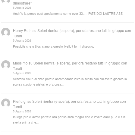
dimostrare”
5 Agosto 2026
Anch'io la penso così specialmente come over 33..... FATE DOI LASTRE ASE
Henry Roth
su
Soleri rientra (e spera), per ora restano tutti in gruppo con
Turati
5 Agosto 2026
Possibile che u tifosi siano a questo livello? Io mi dissocio.
Massimo
su
Soleri rientra (e spera), per ora restano tutti in gruppo con
Turati
5 Agosto 2026
Servono cloun al circo potete accomodarvi visto lo schifo con cui avete giocato la
scorsa stagione pietosi e ora cosa…
Pierluigi
su
Soleri rientra (e spera), per ora restano tutti in gruppo con
Turati
5 Agosto 2026
In lega pro ci avete portato ora penso sarà meglio che vi levate dalle p...e e alla
svelta prima che…