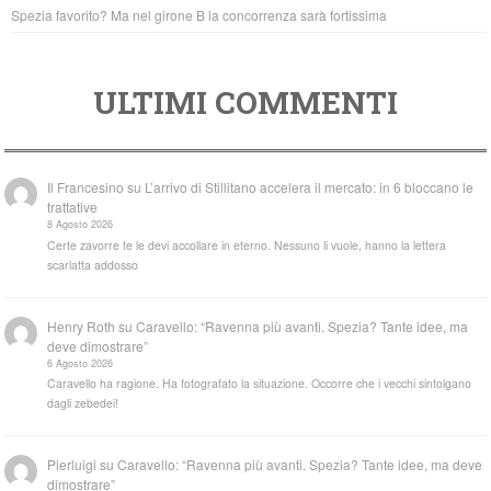
Spezia favorito? Ma nel girone B la concorrenza sarà fortissima
ULTIMI COMMENTI
Il Francesino
su
L’arrivo di Stillitano accelera il mercato: in 6 bloccano le
trattative
8 Agosto 2026
Certe zavorre te le devi accollare in eterno. Nessuno li vuole, hanno la lettera
scarlatta addosso
Henry Roth
su
Caravello: “Ravenna più avanti. Spezia? Tante idee, ma
deve dimostrare”
6 Agosto 2026
Caravello ha ragione. Ha fotografato la situazione. Occorre che i vecchi sintolgano
dagli zebedei!
Pierluigi
su
Caravello: “Ravenna più avanti. Spezia? Tante idee, ma deve
dimostrare”