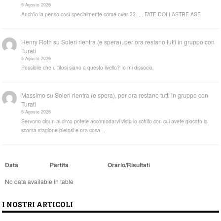
5 Agosto 2026
Anch'io la penso così specialmente come over 33..... FATE DOI LASTRE ASE
Henry Roth
su
Soleri rientra (e spera), per ora restano tutti in gruppo con
Turati
5 Agosto 2026
Possibile che u tifosi siano a questo livello? Io mi dissocio.
Massimo
su
Soleri rientra (e spera), per ora restano tutti in gruppo con
Turati
5 Agosto 2026
Servono cloun al circo potete accomodarvi visto lo schifo con cui avete giocato la
scorsa stagione pietosi e ora cosa…
Data
Partita
Orario/Risultati
No data available in table
I NOSTRI ARTICOLI