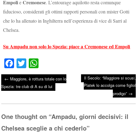
Empoli
Cremonese
e
. L’entourage aquilotto resta comunque
fiducioso, considerati gli ottimi rapporti personali con mister Gotti
che lo ha allenato in Inghilterra nell’esperienza di vice di Sarri al
Chelsea.
Su Ampadu non solo lo Spezia: piace a Cremonese ed Empoli
Fa
T
W
ce
wi
ha
Il Secolo: “Maggiore si scusi,
←
Maggiore, è rottura totale con lo
bo
tte
ts
Platek lo accolga come figliol
Post navigation
Spezia: tre club di A su di lui
ok
r
A
→
prodigo”
pp
One thought on “
Ampadu, giorni decisivi: il
Chelsea sceglie a chi cederlo
”