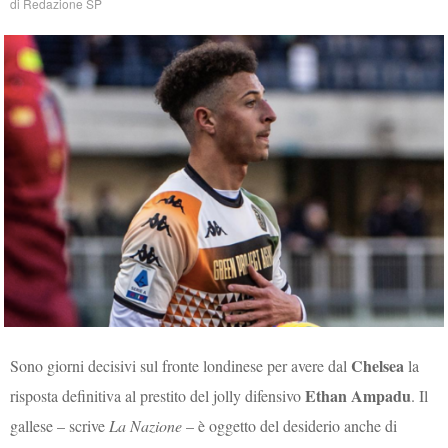
di
Redazione SP
Chelsea
Sono giorni decisivi sul fronte londinese per avere dal
la
Ethan Ampadu
risposta definitiva al prestito del jolly difensivo
. Il
gallese – scrive
La Nazione
– è oggetto del desiderio anche di