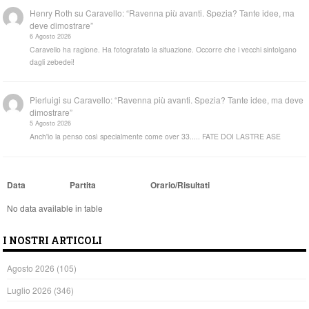
Henry Roth
su
Caravello: “Ravenna più avanti. Spezia? Tante idee, ma
deve dimostrare”
6 Agosto 2026
Caravello ha ragione. Ha fotografato la situazione. Occorre che i vecchi sintolgano
dagli zebedei!
Pierluigi
su
Caravello: “Ravenna più avanti. Spezia? Tante idee, ma deve
dimostrare”
5 Agosto 2026
Anch'io la penso così specialmente come over 33..... FATE DOI LASTRE ASE
Data
Partita
Orario/Risultati
No data available in table
I NOSTRI ARTICOLI
Agosto 2026
(105)
Luglio 2026
(346)