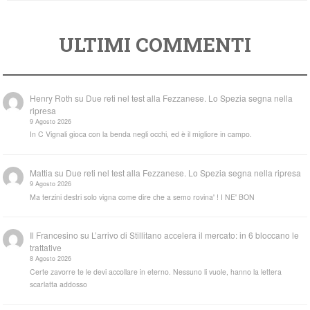
ULTIMI COMMENTI
Henry Roth
su
Due reti nel test alla Fezzanese. Lo Spezia segna nella
ripresa
9 Agosto 2026
In C Vignali gioca con la benda negli occhi, ed è il migliore in campo.
Mattia
su
Due reti nel test alla Fezzanese. Lo Spezia segna nella ripresa
9 Agosto 2026
Ma terzini destri solo vigna come dire che a semo rovina' ! I NE' BON
Il Francesino
su
L’arrivo di Stillitano accelera il mercato: in 6 bloccano le
trattative
8 Agosto 2026
Certe zavorre te le devi accollare in eterno. Nessuno li vuole, hanno la lettera
scarlatta addosso