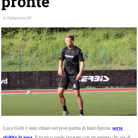
pronte
di
Redazione SP
serve
Luca Gotti è stato chiaro nel post-partita di Inter-Spezia:
sfoltire la rosa
. Il tecnico vuole lavorare con un gruppo che sia di