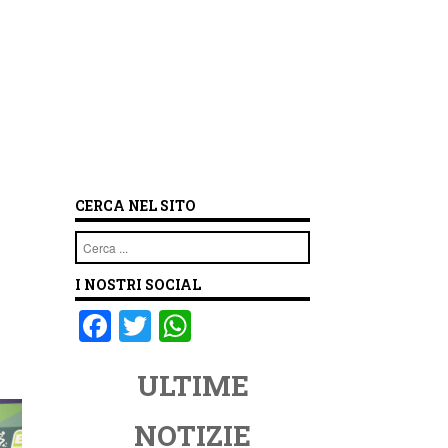
CERCA NEL SITO
Cerca
I NOSTRI SOCIAL
F
T
W
a
wi
h
ULTIME
c
tt
at
e
er
s
NOTIZIE