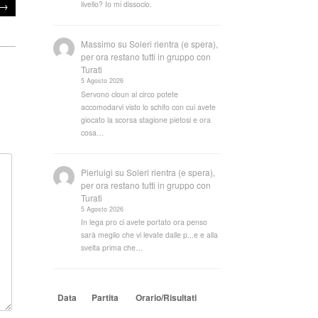
→
livello? Io mi dissocio.
Massimo
su
Soleri rientra (e spera),
per ora restano tutti in gruppo con
Turati
5 Agosto 2026
Servono cloun al circo potete
accomodarvi visto lo schifo con cui avete
giocato la scorsa stagione pietosi e ora
cosa…
Pierluigi
su
Soleri rientra (e spera),
per ora restano tutti in gruppo con
Turati
5 Agosto 2026
In lega pro ci avete portato ora penso
sarà meglio che vi levate dalle p...e e alla
svelta prima che…
Data
Partita
Orario/Risultati