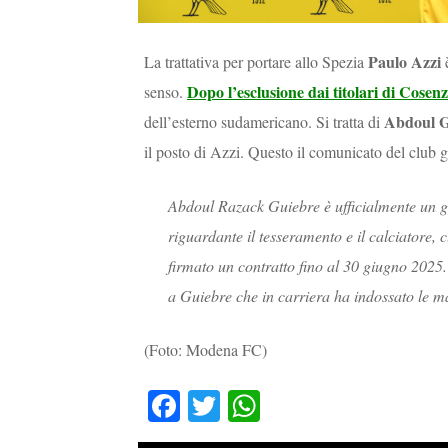
Paulo Azzi
La trattativa per portare allo Spezia
Dopo l’esclusione dai titolari di Cos
senso.
Abdoul G
dell’esterno sudamericano. Si tratta di
il posto di Azzi. Questo il comunicato del club 
Abdoul Razack Guiebre è ufficialmente un g
riguardante il tesseramento e il calciatore, c
firmato un contratto fino al 30 giugno 2025.
a Guiebre che in carriera ha indossato le ma
(Foto: Modena FC)
Fa
T
W
ce
wi
ha