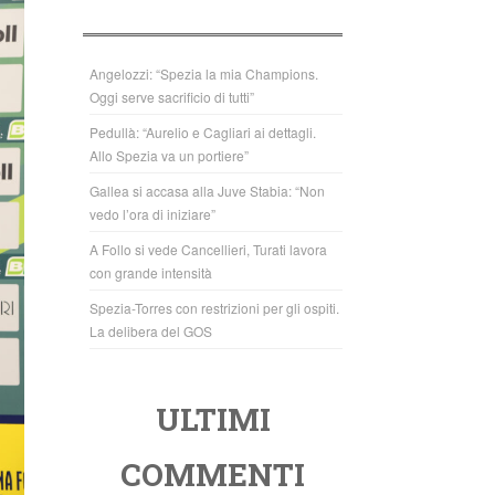
b
A
o
p
o
p
Angelozzi: “Spezia la mia Champions.
Oggi serve sacrificio di tutti”
k
Pedullà: “Aurelio e Cagliari ai dettagli.
Allo Spezia va un portiere”
Gallea si accasa alla Juve Stabia: “Non
vedo l’ora di iniziare”
A Follo si vede Cancellieri, Turati lavora
con grande intensità
Spezia-Torres con restrizioni per gli ospiti.
La delibera del GOS
ULTIMI
COMMENTI