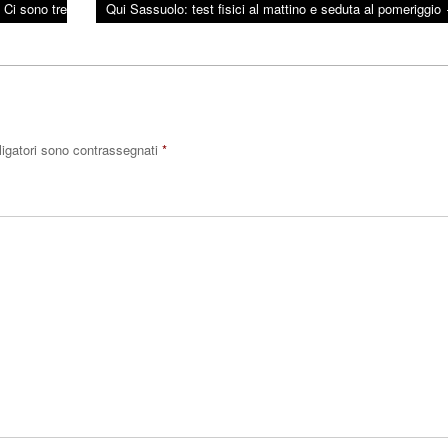
 Ci sono tre
Qui Sassuolo: test fisici al mattino e seduta al pomeriggio
ligatori sono contrassegnati
*