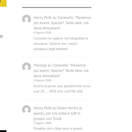
Henry Roth
su
Caravello: “Ravenna
più avanti. Spezia? Tante idee, ma
deve dimostrare”
6 Agosto 2026
te
Caravello ha ragione. Ha fotografato la
situazione. Occorre che i vecchi
sintolgano dagli zebedei!
Pierluigi
su
Caravello: “Ravenna
più avanti. Spezia? Tante idee, ma
deve dimostrare”
5 Agosto 2026
Anch'io la penso così specialmente come
over 33..... FATE DOI LASTRE ASE
Henry Roth
su
Soleri rientra (e
spera), per ora restano tutti in
gruppo con Turati
5 Agosto 2026
Possibile che u tifosi siano a questo