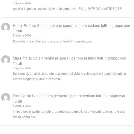
5 Agosto 2026
Anch'io la penso così specialmente come over 33..... FATE DOI LASTRE ASE
Henry Roth
su
Soleri rientra (e spera), per ora restano tutti in gruppo con
Turati
5 Agosto 2026
Possibile che u tifosi siano a questo livello? Io mi dissocio.
Massimo
su
Soleri rientra (e spera), per ora restano tutti in gruppo con
Turati
5 Agosto 2026
Servono cloun al circo potete accomodarvi visto lo schifo con cui avete giocato la
scorsa stagione pietosi e ora cosa…
Pierluigi
su
Soleri rientra (e spera), per ora restano tutti in gruppo con
Turati
5 Agosto 2026
In lega pro ci avete portato ora penso sarà meglio che vi levate dalle p...e e alla
svelta prima che…