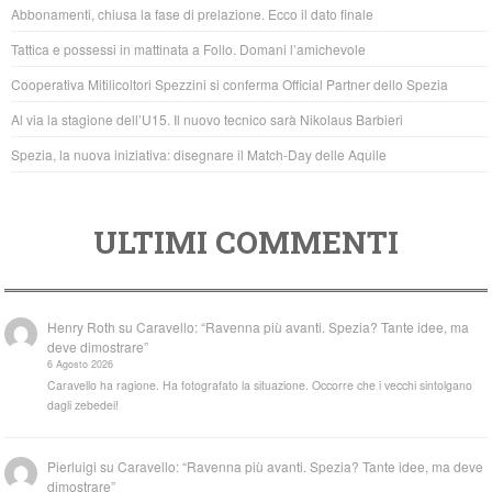
b
A
Abbonamenti, chiusa la fase di prelazione. Ecco il dato finale
o
p
Tattica e possessi in mattinata a Follo. Domani l’amichevole
o
p
Cooperativa Mitilicoltori Spezzini si conferma Official Partner dello Spezia
k
Al via la stagione dell’U15. Il nuovo tecnico sarà Nikolaus Barbieri
Spezia, la nuova iniziativa: disegnare il Match-Day delle Aquile
ULTIMI COMMENTI
Henry Roth
su
Caravello: “Ravenna più avanti. Spezia? Tante idee, ma
deve dimostrare”
6 Agosto 2026
Caravello ha ragione. Ha fotografato la situazione. Occorre che i vecchi sintolgano
dagli zebedei!
Pierluigi
su
Caravello: “Ravenna più avanti. Spezia? Tante idee, ma deve
dimostrare”