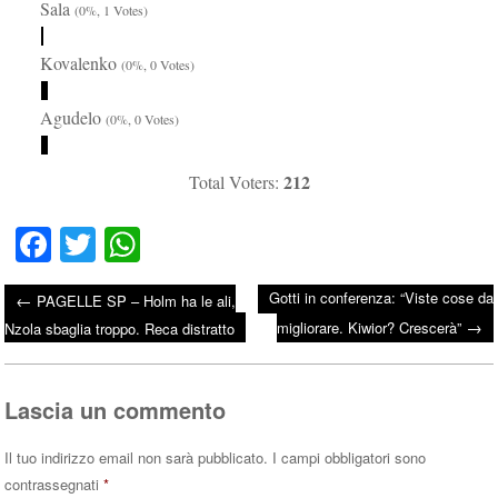
Sala
(0%, 1 Votes)
Kovalenko
(0%, 0 Votes)
Agudelo
(0%, 0 Votes)
212
Total Voters:
Fa
T
W
ce
wi
ha
Gotti in conferenza: “Viste cose da
←
PAGELLE SP – Holm ha le ali,
bo
tte
ts
→
Post navigation
migliorare. Kiwior? Crescerà”
Nzola sbaglia troppo. Reca distratto
ok
r
A
pp
Lascia un commento
Il tuo indirizzo email non sarà pubblicato.
I campi obbligatori sono
contrassegnati
*