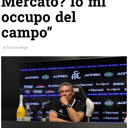
Mercato? Io mi
occupo del
campo”
di
Simone Negri