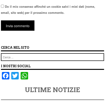
Do il mio consenso affinché un cookie salvi i miei dati (nome,
email, sito web) per il prossimo commento.
CERCA NEL SITO
Cerca
I NOSTRI SOCIAL
F
T
W
a
wi
h
ULTIME NOTIZIE
c
tt
at
e
er
s