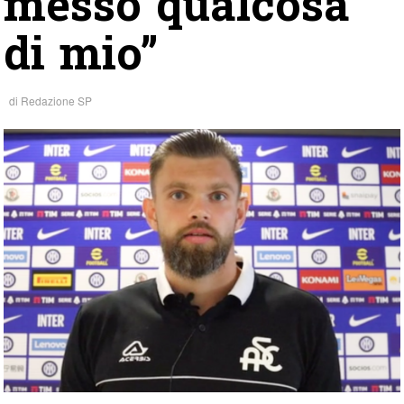
messo qualcosa
di mio”
di
Redazione SP