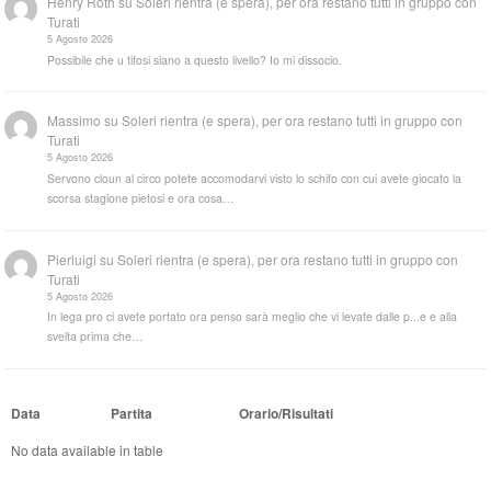
Henry Roth
su
Soleri rientra (e spera), per ora restano tutti in gruppo con
Turati
5 Agosto 2026
Possibile che u tifosi siano a questo livello? Io mi dissocio.
Massimo
su
Soleri rientra (e spera), per ora restano tutti in gruppo con
Turati
5 Agosto 2026
Servono cloun al circo potete accomodarvi visto lo schifo con cui avete giocato la
scorsa stagione pietosi e ora cosa…
Pierluigi
su
Soleri rientra (e spera), per ora restano tutti in gruppo con
Turati
5 Agosto 2026
In lega pro ci avete portato ora penso sarà meglio che vi levate dalle p...e e alla
svelta prima che…
Data
Partita
Orario/Risultati
No data available in table