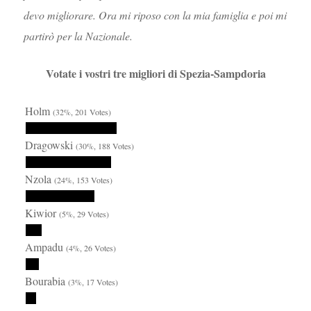
devo migliorare. Ora mi riposo con la mia famiglia e poi mi
partirò per la Nazionale.
Votate i vostri tre migliori di Spezia-Sampdoria
Holm
(32%, 201 Votes)
Dragowski
(30%, 188 Votes)
Nzola
(24%, 153 Votes)
Kiwior
(5%, 29 Votes)
Ampadu
(4%, 26 Votes)
Bourabia
(3%, 17 Votes)