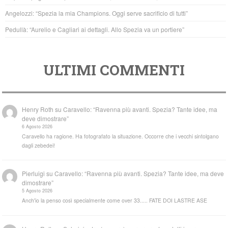
k
Angelozzi: “Spezia la mia Champions. Oggi serve sacrificio di tutti”
Pedullà: “Aurelio e Cagliari ai dettagli. Allo Spezia va un portiere”
ULTIMI COMMENTI
Henry Roth
su
Caravello: “Ravenna più avanti. Spezia? Tante idee, ma
deve dimostrare”
6 Agosto 2026
Caravello ha ragione. Ha fotografato la situazione. Occorre che i vecchi sintolgano
dagli zebedei!
Pierluigi
su
Caravello: “Ravenna più avanti. Spezia? Tante idee, ma deve
dimostrare”
5 Agosto 2026
Anch'io la penso così specialmente come over 33..... FATE DOI LASTRE ASE