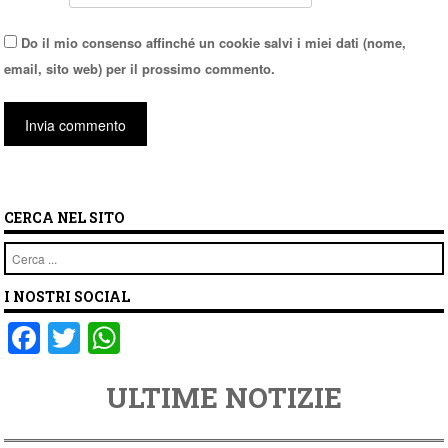
Do il mio consenso affinché un cookie salvi i miei dati (nome,
email, sito web) per il prossimo commento.
CERCA NEL SITO
Cerca
I NOSTRI SOCIAL
F
T
W
a
wi
h
ULTIME NOTIZIE
c
tt
at
e
er
s