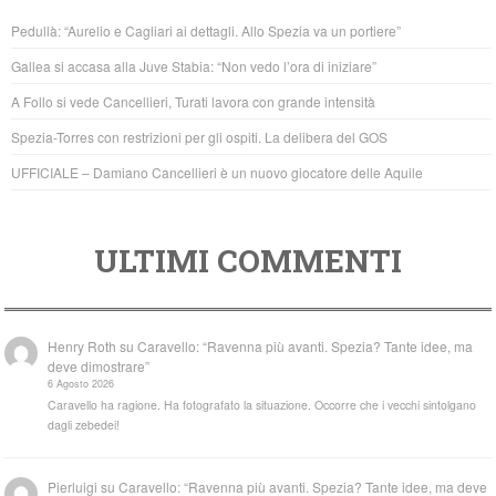
b
A
Pedullà: “Aurelio e Cagliari ai dettagli. Allo Spezia va un portiere”
o
p
Gallea si accasa alla Juve Stabia: “Non vedo l’ora di iniziare”
o
p
A Follo si vede Cancellieri, Turati lavora con grande intensità
k
Spezia-Torres con restrizioni per gli ospiti. La delibera del GOS
UFFICIALE – Damiano Cancellieri è un nuovo giocatore delle Aquile
ULTIMI COMMENTI
Henry Roth
su
Caravello: “Ravenna più avanti. Spezia? Tante idee, ma
deve dimostrare”
6 Agosto 2026
Caravello ha ragione. Ha fotografato la situazione. Occorre che i vecchi sintolgano
dagli zebedei!
Pierluigi
su
Caravello: “Ravenna più avanti. Spezia? Tante idee, ma deve