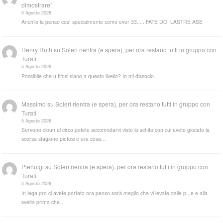
dimostrare”
5 Agosto 2026
Anch'io la penso così specialmente come over 33..... FATE DOI LASTRE ASE
Henry Roth
su
Soleri rientra (e spera), per ora restano tutti in gruppo con
Turati
5 Agosto 2026
Possibile che u tifosi siano a questo livello? Io mi dissocio.
Massimo
su
Soleri rientra (e spera), per ora restano tutti in gruppo con
Turati
5 Agosto 2026
Servono cloun al circo potete accomodarvi visto lo schifo con cui avete giocato la
scorsa stagione pietosi e ora cosa…
Pierluigi
su
Soleri rientra (e spera), per ora restano tutti in gruppo con
Turati
5 Agosto 2026
In lega pro ci avete portato ora penso sarà meglio che vi levate dalle p...e e alla
svelta prima che…