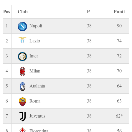
Pos
Club
P
Punti
1
Napoli
38
90
2
Lazio
38
74
3
Inter
38
72
4
Milan
38
70
5
Atalanta
38
64
6
Roma
38
63
7
Juventus
38
62*
8
Fiorentina
38
56