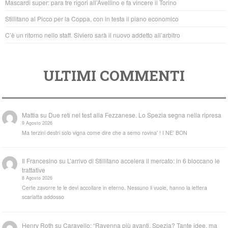
Mascardi super: para tre rigori all’Avellino e fa vincere il Torino
k
Stillitano al Picco per la Coppa, con in testa il piano economico
C’è un ritorno nello staff. Siviero sarà il nuovo addetto all’arbitro
ULTIMI COMMENTI
Mattia
su
Due reti nel test alla Fezzanese. Lo Spezia segna nella ripresa
9 Agosto 2026
Ma terzini destri solo vigna come dire che a semo rovina' ! I NE' BON
Il Francesino
su
L’arrivo di Stillitano accelera il mercato: in 6 bloccano le
trattative
8 Agosto 2026
Certe zavorre te le devi accollare in eterno. Nessuno li vuole, hanno la lettera
scarlatta addosso
Henry Roth
su
Caravello: “Ravenna più avanti. Spezia? Tante idee, ma