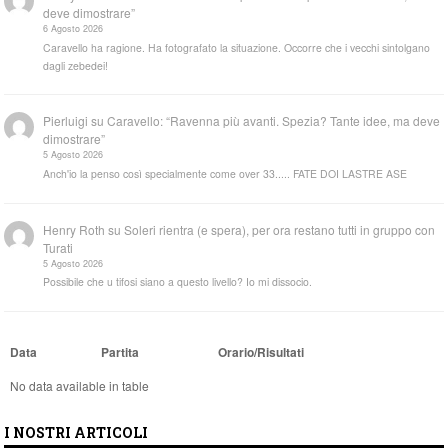
deve dimostrare”
6 Agosto 2026
Caravello ha ragione. Ha fotografato la situazione. Occorre che i vecchi sintolgano
dagli zebedei!
Pierluigi
su
Caravello: “Ravenna più avanti. Spezia? Tante idee, ma deve
dimostrare”
5 Agosto 2026
Anch'io la penso così specialmente come over 33..... FATE DOI LASTRE ASE
Henry Roth
su
Soleri rientra (e spera), per ora restano tutti in gruppo con
Turati
5 Agosto 2026
Possibile che u tifosi siano a questo livello? Io mi dissocio.
Data
Partita
Orario/Risultati
No data available in table
I NOSTRI ARTICOLI