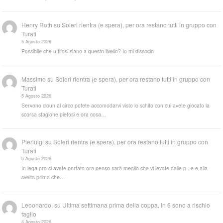
Henry Roth
su
Soleri rientra (e spera), per ora restano tutti in gruppo con
Turati
5 Agosto 2026
Possibile che u tifosi siano a questo livello? Io mi dissocio.
Massimo
su
Soleri rientra (e spera), per ora restano tutti in gruppo con
Turati
5 Agosto 2026
Servono cloun al circo potete accomodarvi visto lo schifo con cui avete giocato la
scorsa stagione pietosi e ora cosa…
Pierluigi
su
Soleri rientra (e spera), per ora restano tutti in gruppo con
Turati
5 Agosto 2026
In lega pro ci avete portato ora penso sarà meglio che vi levate dalle p...e e alla
svelta prima che…
Leoonardo.
su
Ultima settimana prima della coppa. In 6 sono a rischio
taglio
4 Agosto 2026