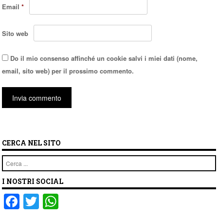
Email
*
Sito web
Do il mio consenso affinché un cookie salvi i miei dati (nome,
email, sito web) per il prossimo commento.
CERCA NEL SITO
Cerca
I NOSTRI SOCIAL
F
T
W
a
wi
h