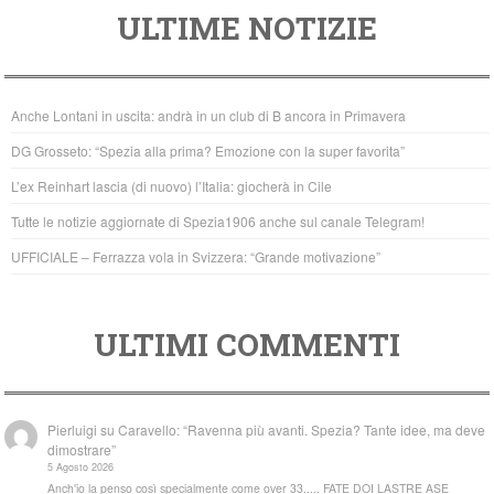
ULTIME NOTIZIE
c
tt
at
e
er
s
b
A
Anche Lontani in uscita: andrà in un club di B ancora in Primavera
o
p
DG Grosseto: “Spezia alla prima? Emozione con la super favorita”
o
p
L’ex Reinhart lascia (di nuovo) l’Italia: giocherà in Cile
k
Tutte le notizie aggiornate di Spezia1906 anche sul canale Telegram!
UFFICIALE – Ferrazza vola in Svizzera: “Grande motivazione”
ULTIMI COMMENTI
Pierluigi
su
Caravello: “Ravenna più avanti. Spezia? Tante idee, ma deve
dimostrare”
5 Agosto 2026
Anch'io la penso così specialmente come over 33..... FATE DOI LASTRE ASE