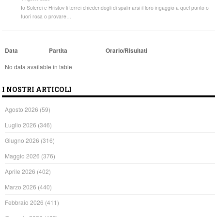
Io Solerei e Hristov li terrei chiedendogli di spalmarsi il loro ingaggio a quel punto o
fuori rosa o provare…
Data
Partita
Orario/Risultati
No data available in table
I NOSTRI ARTICOLI
Agosto 2026
(59)
Luglio 2026
(346)
Giugno 2026
(316)
Maggio 2026
(376)
Aprile 2026
(402)
Marzo 2026
(440)
Febbraio 2026
(411)