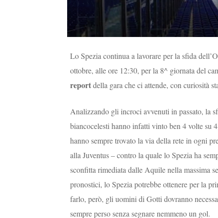
Lo Spezia continua a lavorare per la sfida del
ottobre, alle ore 12:30, per la 8^ giornata del cam
report
della gara che ci attende, con curiosità st
Analizzando gli incroci avvenuti in passato, la s
biancocelesti hanno infatti vinto ben 4 volte su 
hanno sempre trovato la via della rete in ogni pr
alla Juventus – contro la quale lo Spezia ha semp
sconfitta rimediata dalle Aquile nella massima se
pronostici, lo Spezia potrebbe ottenere per la pr
farlo, però, gli uomini di Gotti dovranno necessa
sempre perso senza segnare nemmeno un gol.