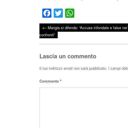
Fa
T
W
ce
wi
ha
←
Mangia si difende: “Accuse infondate e false nei
bo
tte
ts
Post navigation
confronti”
ok
r
A
pp
Lascia un commento
Il tuo indirizzo email non sarà pubblicato.
I campi obb
Commento
*