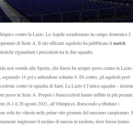
l’Olimpico contro la Lazio. Le Aquile scenderanno in campo domenica 2
match
pionato di Serie A. Il sito ufficiale aquilotto ha pubblicato il
atistiche riguardanti i precedenti tra le due squadre.
fida non sorride allo Spezia, che finora ha sempre perso contro la Lazio.
4, segnando 14 gol e subendone soltanto 6. Di contro, gli aquilotti però
ecedente contro la squadra di Sarri. La Lazio è l’unica squadra – insiem
re perso in Serie A. Proprio i biancocelesti hanno inflitto la più pesante
rie (6-1 il 28 agosto 2021, all’Olimpico). Riuscendo a ribaltare i
ima volta tre vittorie nelle prime otto giornate del massimo campionato. 
riamente migliorare il ruolino di marcia in trasferta, dove finora hanno