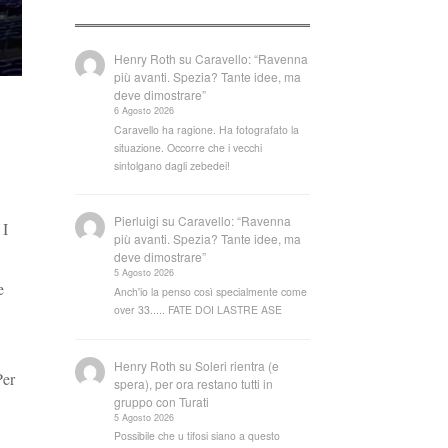
Henry Roth
su
Caravello: “Ravenna
più avanti. Spezia? Tante idee, ma
deve dimostrare”
6 Agosto 2026
Caravello ha ragione. Ha fotografato la
situazione. Occorre che i vecchi
sintolgano dagli zebedei!
Pierluigi
su
Caravello: “Ravenna
 I
più avanti. Spezia? Tante idee, ma
deve dimostrare”
5 Agosto 2026
e
Anch'io la penso così specialmente come
over 33..... FATE DOI LASTRE ASE
Henry Roth
su
Soleri rientra (e
Per
spera), per ora restano tutti in
gruppo con Turati
5 Agosto 2026
Possibile che u tifosi siano a questo