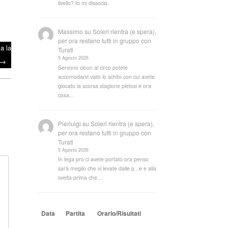
livello? Io mi dissocio.
Massimo
su
Soleri rientra (e spera),
per ora restano tutti in gruppo con
a la
Turati
5 Agosto 2026
→
Servono cloun al circo potete
accomodarvi visto lo schifo con cui avete
giocato la scorsa stagione pietosi e ora
cosa…
Pierluigi
su
Soleri rientra (e spera),
per ora restano tutti in gruppo con
Turati
5 Agosto 2026
In lega pro ci avete portato ora penso
sarà meglio che vi levate dalle p...e e alla
svelta prima che…
Data
Partita
Orario/Risultati