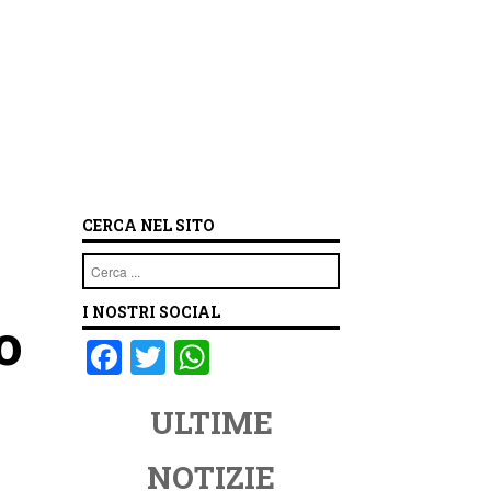
CERCA NEL SITO
Cerca
I NOSTRI SOCIAL
o
F
T
W
a
wi
h
ULTIME
c
tt
at
e
er
s
NOTIZIE