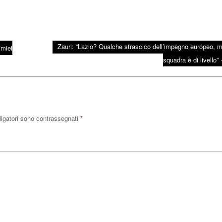
Zauri: “Lazio? Qualche strascico dell’impegno europeo, m
 miei
squadra è di livello”
ligatori sono contrassegnati
*