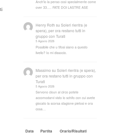
Anch'io la penso così specialmente come
over 33..... FATE DOI LASTRE ASE
ti
Henry Roth
su
Soleri rientra (e
spera), per ora restano tutti in
gruppo con Turati
5 Agosto 2026
Possibile che u tifosi siano a questo
livello? Io mi dissocio.
Massimo
su
Soleri rientra (e spera),
per ora restano tutti in gruppo con
Turati
5 Agosto 2026
Servono cloun al circo potete
accomodarvi visto lo schifo con cui avete
giocato la scorsa stagione pietosi e ora
cosa…
Data
Partita
Orario/Risultati