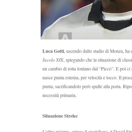
Luca Gotti
, uscendo dallo stadio di Monza, ha d
Secolo
XIX
, spiegando che la situazione di clas
un cambio di rotta lontano dal “Picco”. E poi ci 
nasce punta esterna, per velocità e tocco. Il proc
punta, sacrificandolo però spalle alla porta. Rip
necessità primaria.
Situazione Strelec
L’altro mistero, spiega il quotidiano, è David S