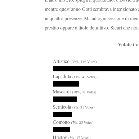
mentre quest’anno Gotti sembrava intenzionato a 
in quattro presenze. Ma ad ogni sessione di merc
prestito oppure a titolo definitivo. Sicuri che non
Votate i v
Artistico
(39%, 146 Votes)
Lapadula
(11%, 41 Votes)
Mascardi
(10%, 38 Votes)
Sernicola
(8%, 31 Votes)
Comotto
(7%, 25 Votes)
Hristov
(5%, 17 Votes)