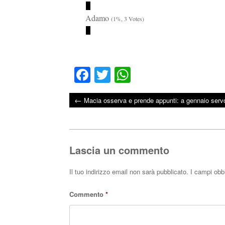
Adamo
(1%, 3 Votes)
Fa
T
W
ce
wi
ha
←
Macia osserva e prende appunti: a gennaio servo
bo
tte
ts
Post navigation
ok
r
A
pp
Lascia un commento
Il tuo indirizzo email non sarà pubblicato.
I campi obb
Commento
*