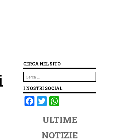
CERCA NEL SITO
i
Cerca
I NOSTRI SOCIAL
F
T
W
a
wi
h
ULTIME
c
tt
at
e
er
s
NOTIZIE