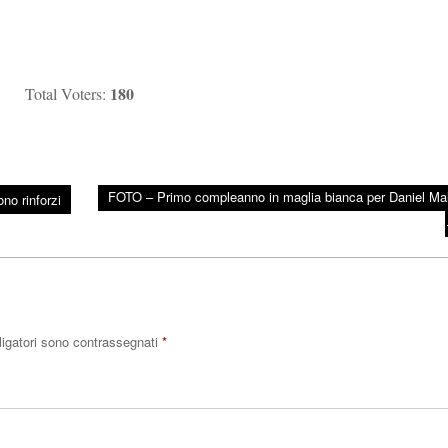
180
Total Voters:
FOTO – Primo compleanno in maglia bianca per Daniel Mal
no rinforzi
ligatori sono contrassegnati
*