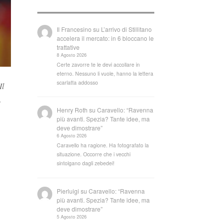
Il Francesino
su
L’arrivo di Stillitano
accelera il mercato: in 6 bloccano le
trattative
8 Agosto 2026
Certe zavorre te le devi accollare in
eterno. Nessuno li vuole, hanno la lettera
scarlatta addosso
Il
o
Henry Roth
su
Caravello: “Ravenna
più avanti. Spezia? Tante idee, ma
deve dimostrare”
6 Agosto 2026
Caravello ha ragione. Ha fotografato la
situazione. Occorre che i vecchi
sintolgano dagli zebedei!
Pierluigi
su
Caravello: “Ravenna
più avanti. Spezia? Tante idee, ma
deve dimostrare”
5 Agosto 2026