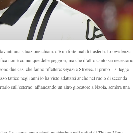
avanti una situazione chiara: c’è un forte mal di trasferta. Lo evidenzia
sifica non è comunque delle peggiori, ma che d’altro canto sia necessari
Gyasi
Strelec
sono due casi che fanno riflettere:
e
. Il primo – si legge –
esso tattico negli anni lo ha visto adattarsi anche nel ruolo di seconda
ortarlo sull’esterno, affiancando un altro giocatore a Nzola, sembra una
trelec. Lo scorso anno giocò pochissimo agli ordini di Thiago Motta,