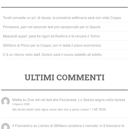
e
er
s
b
A
Turati concede un po’ di riposo, la prossima settimana sarà con vista Coppa
o
p
Primavera, pari nel secondo test pre-campionato per lo Spezia
o
p
Mascardi super: para tre rigori all’Avellino e fa vincere il Torino
k
Stillitano al Picco per la Coppa, con in testa il piano economico
C’è un ritorno nello staff. Siviero sarà il nuovo addetto all’arbitro
ULTIMI COMMENTI
Mattia
su
Due reti nel test alla Fezzanese. Lo Spezia segna nella ripresa
9 Agosto 2026
Ma terzini destri solo vigna come dire che a semo rovina' ! I NE' BON
Il Francesino
su
L’arrivo di Stillitano accelera il mercato: in 6 bloccano le