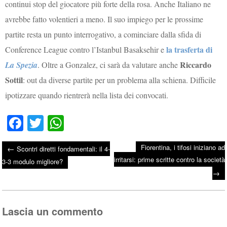
continui stop del giocatore più forte della rosa. Anche Italiano ne
avrebbe fatto volentieri a meno. Il suo impiego per le prossime
partite resta un punto interrogativo, a cominciare dalla sfida di
la trasferta di
Conference League contro l’Istanbul Basaksehir e
Riccardo
La Spezia
. Oltre a Gonzalez, ci sarà da valutare anche
Sottil
: out da diverse partite per un problema alla schiena. Difficile
ipotizzare quando rientrerà nella lista dei convocati.
Fa
T
W
ce
wi
ha
Fiorentina, i tifosi iniziano ad
←
Scontri diretti fondamentali: il 4-
bo
tte
ts
irritarsi: prime scritte contro la società
Post navigation
3-3 modulo migliore?
ok
r
A
→
pp
Lascia un commento