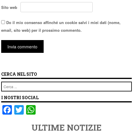
Sito web
Do il mio consenso affinché un cookie salvi i miei dati (nome,
email, sito web) per il prossimo commento.
CERCA NEL SITO
Cerca
I NOSTRI SOCIAL
F
T
W
a
wi
h
ULTIME NOTIZIE
c
tt
at