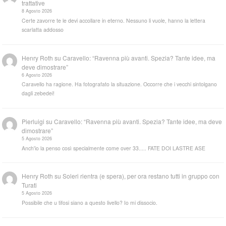
trattative
8 Agosto 2026
Certe zavorre te le devi accollare in eterno. Nessuno li vuole, hanno la lettera
scarlatta addosso
Henry Roth
su
Caravello: “Ravenna più avanti. Spezia? Tante idee, ma
deve dimostrare”
6 Agosto 2026
Caravello ha ragione. Ha fotografato la situazione. Occorre che i vecchi sintolgano
dagli zebedei!
Pierluigi
su
Caravello: “Ravenna più avanti. Spezia? Tante idee, ma deve
dimostrare”
5 Agosto 2026
Anch'io la penso così specialmente come over 33..... FATE DOI LASTRE ASE
Henry Roth
su
Soleri rientra (e spera), per ora restano tutti in gruppo con
Turati
5 Agosto 2026
Possibile che u tifosi siano a questo livello? Io mi dissocio.