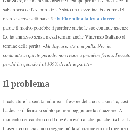
Gonzalez
, che ha dovuto lasciare il campo per un fastidio fisico. Il
sabato sera dell’esterno viola è stato un mezzo incubo, come del
la Fiorentina fatica a vincere
resto le scorse settimane. Se
le
partite il motivo potrebbe riguardare anche le sue continue assenze.
Vincenzo Italiano
Lo ha ammesso senza mezzi termini anche
al
termine della partita:
«Mi dispiace, stava in palla. Non ha
continuità in questo periodo, non riesce a prendere forma. Peccato
perché lui quando è al 100% decide le partite»
.
Il problema
Il calciatore ha sentito indurirsi il flessore della coscia sinistra, così
ha deciso di fermarsi subito per non peggiorare la situazione. Al
momento del cambio con Ikoné è arrivato anche qualche fischio. La
tifoseria comincia a non reggere più la situazione e a mal digerire i