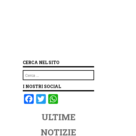
CERCA NEL SITO
Cerca
I NOSTRI SOCIAL
F
T
W
a
wi
h
ULTIME
c
tt
at
e
er
s
NOTIZIE