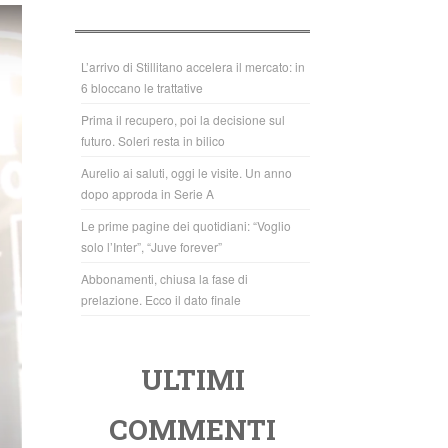
b
A
o
p
o
p
L’arrivo di Stillitano accelera il mercato: in
6 bloccano le trattative
k
Prima il recupero, poi la decisione sul
futuro. Soleri resta in bilico
Aurelio ai saluti, oggi le visite. Un anno
dopo approda in Serie A
Le prime pagine dei quotidiani: “Voglio
solo l’Inter”, “Juve forever”
Abbonamenti, chiusa la fase di
prelazione. Ecco il dato finale
ULTIMI
COMMENTI