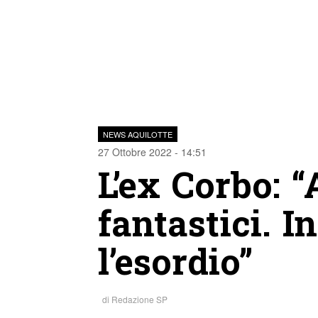
NEWS AQUILOTTE
27 Ottobre 2022 - 14:51
L’ex Corbo: 
fantastici. I
l’esordio”
di
Redazione SP