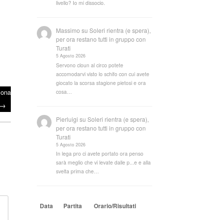
livello? Io mi dissocio.
Massimo
su
Soleri rientra (e spera),
per ora restano tutti in gruppo con
Turati
5 Agosto 2026
Servono cloun al circo potete
accomodarvi visto lo schifo con cui avete
giocato la scorsa stagione pietosi e ora
zona
cosa…
→
Pierluigi
su
Soleri rientra (e spera),
per ora restano tutti in gruppo con
Turati
5 Agosto 2026
In lega pro ci avete portato ora penso
sarà meglio che vi levate dalle p...e e alla
svelta prima che…
Data
Partita
Orario/Risultati