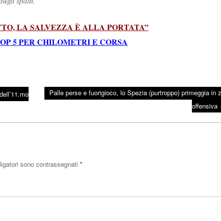
sugli spalti.
TTO, LA SALVEZZA È ALLA PORTATA”
TOP 5 PER CHILOMETRI E CORSA
Palle perse e fuorigioco, lo Spezia (purtroppo) primeggia in 
dell’11.mo
offensiva
ligatori sono contrassegnati
*