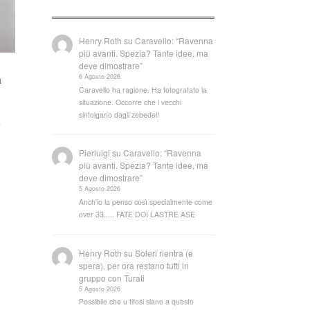
Henry Roth
su
Caravello: “Ravenna
più avanti. Spezia? Tante idee, ma
deve dimostrare”
6 Agosto 2026
a
Caravello ha ragione. Ha fotografato la
situazione. Occorre che i vecchi
sintolgano dagli zebedei!
n
Pierluigi
su
Caravello: “Ravenna
più avanti. Spezia? Tante idee, ma
deve dimostrare”
5 Agosto 2026
Anch'io la penso così specialmente come
over 33..... FATE DOI LASTRE ASE
Henry Roth
su
Soleri rientra (e
spera), per ora restano tutti in
gruppo con Turati
5 Agosto 2026
Possibile che u tifosi siano a questo