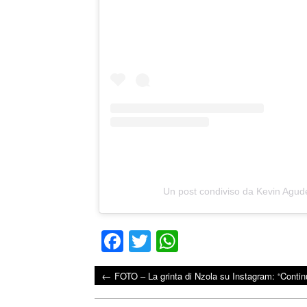
Un post condiviso da Kevin Agu
Fa
T
W
ce
wi
ha
←
FOTO – La grinta di Nzola su Instagram: “Continu
bo
tte
ts
Post navigation
ok
r
A