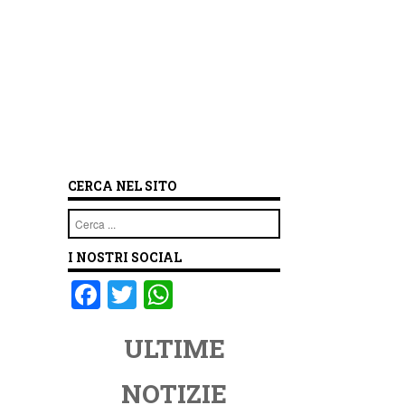
CERCA NEL SITO
Cerca
I NOSTRI SOCIAL
F
T
W
a
wi
h
ULTIME
c
tt
at
e
er
s
NOTIZIE