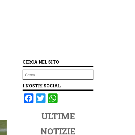
CERCA NEL SITO
Cerca
I NOSTRI SOCIAL
F
T
W
a
wi
h
ULTIME
c
tt
at
e
er
s
NOTIZIE