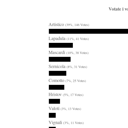
Votate i v
Artistico
(39%, 146 Votes)
Lapadula
(11%, 41 Votes)
Mascardi
(10%, 38 Votes)
Sernicola
(8%, 31 Votes)
Comotto
(7%, 25 Votes)
Hristov
(5%, 17 Votes)
Valoti
(3%, 13 Votes)
Vignali
(3%, 11 Votes)