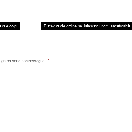
 due colpi
Platek vuole ordine nel bilancio: i nomi sacrificabili
ligatori sono contrassegnati
*