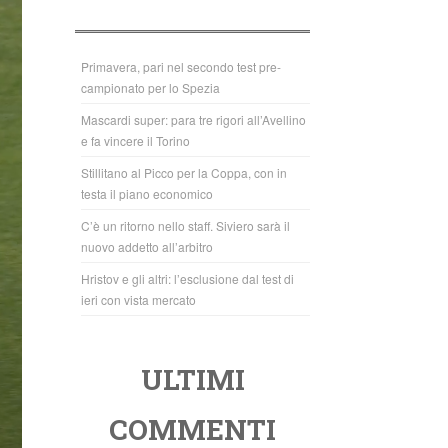
b
A
o
p
o
p
Primavera, pari nel secondo test pre-
campionato per lo Spezia
k
Mascardi super: para tre rigori all’Avellino
e fa vincere il Torino
Stillitano al Picco per la Coppa, con in
testa il piano economico
C’è un ritorno nello staff. Siviero sarà il
nuovo addetto all’arbitro
Hristov e gli altri: l’esclusione dal test di
ieri con vista mercato
ULTIMI
COMMENTI