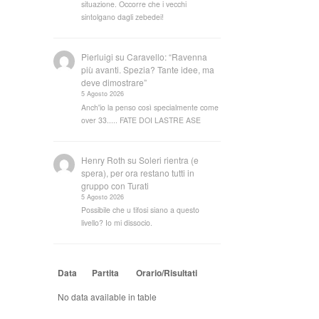
situazione. Occorre che i vecchi
sintolgano dagli zebedei!
Pierluigi
su
Caravello: “Ravenna
più avanti. Spezia? Tante idee, ma
deve dimostrare”
5 Agosto 2026
Anch'io la penso così specialmente come
over 33..... FATE DOI LASTRE ASE
Henry Roth
su
Soleri rientra (e
spera), per ora restano tutti in
gruppo con Turati
5 Agosto 2026
Possibile che u tifosi siano a questo
livello? Io mi dissocio.
Data
Partita
Orario/Risultati
No data available in table