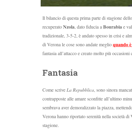
Il bilancio di questa prima parte di stagione del
Nzola
Bourabia
recuperato
, dato fiducia a
e val
tradizionale, 3-5-2, è andato spesso in crisi e a
quando è
di Verona le cose sono andate meglio
fantasia all’attacco e creato molto più occasioni 
Fantasia
Come scrive
La Repubblica
, sono sinora mancati
contrapposte alle amare sconfitte all’ultimo minu
sembrava aver demoralizzato la piazza, mettendo G
Verona hanno riportato serenità nella società di 
stagione.