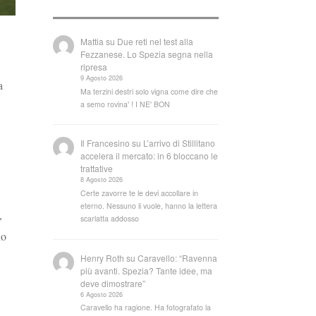
Mattia
su
Due reti nel test alla
Fezzanese. Lo Spezia segna nella
ripresa
9 Agosto 2026
a
Ma terzini destri solo vigna come dire che
a semo rovina' ! I NE' BON
Il Francesino
su
L’arrivo di Stillitano
accelera il mercato: in 6 bloccano le
trattative
8 Agosto 2026
Certe zavorre te le devi accollare in
eterno. Nessuno li vuole, hanno la lettera
,
scarlatta addosso
no
Henry Roth
su
Caravello: “Ravenna
più avanti. Spezia? Tante idee, ma
deve dimostrare”
6 Agosto 2026
Caravello ha ragione. Ha fotografato la